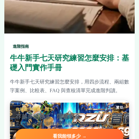
進階指南
牛牛新手七天研究練習怎麼安排：基
礎入門實作手冊
牛牛新手七天研究練習怎麼安排，用四步流程、兩組數
字案例、比較表、FAQ 與查核清單完成進階判讀。
贊助
你現在卡在哪一階？
存越多送越多，階梯彩金
累積儲值達標自動解鎖對應彩金，階梯越高送越狠。
看我能領多少 →