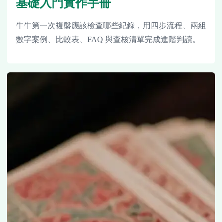
基礎入門實作手冊
牛牛第一次複盤應該檢查哪些紀錄，用四步流程、兩組
數字案例、比較表、FAQ 與查核清單完成進階判讀。