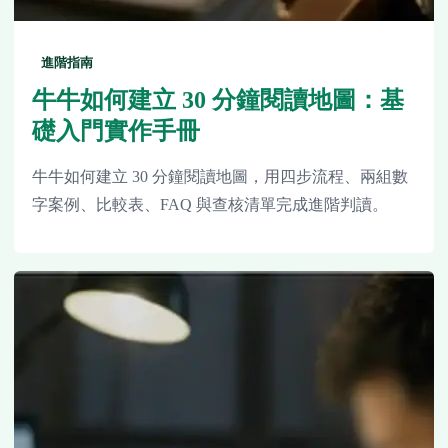
進階指南
牛牛如何建立 30 分鐘閱讀地圖：基
礎入門實作手冊
牛牛如何建立 30 分鐘閱讀地圖，用四步流程、兩組數
字案例、比較表、FAQ 與查核清單完成進階判讀。