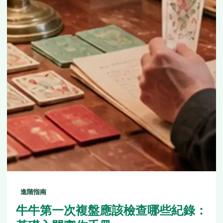
進階指南
牛牛第一次複盤應該檢查哪些紀錄：