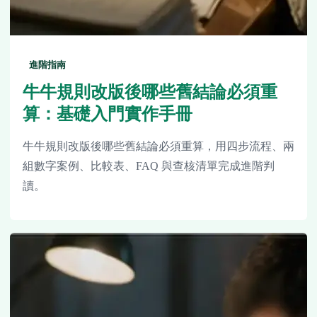
進階指南
牛牛規則改版後哪些舊結論必須重
算：基礎入門實作手冊
牛牛規則改版後哪些舊結論必須重算，用四步流程、兩
組數字案例、比較表、FAQ 與查核清單完成進階判
讀。