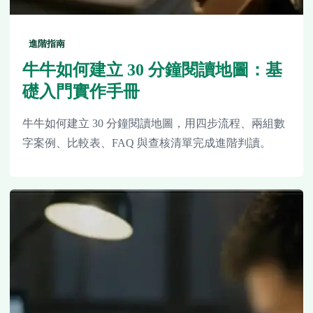
進階指南
牛牛如何建立 30 分鐘閱讀地圖：基
礎入門實作手冊
牛牛如何建立 30 分鐘閱讀地圖，用四步流程、兩組數
字案例、比較表、FAQ 與查核清單完成進階判讀。