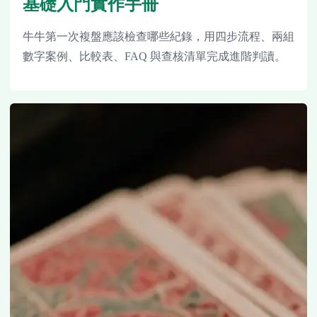
基礎入門實作手冊
牛牛第一次複盤應該檢查哪些紀錄，用四步流程、兩組
數字案例、比較表、FAQ 與查核清單完成進階判讀。