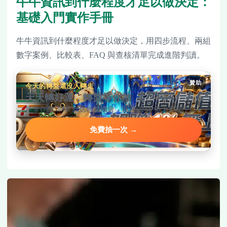
牛牛資訊到什麼程度才足以做決定：
基礎入門實作手冊
牛牛資訊到什麼程度才足以做決定，用四步流程、兩組
數字案例、比較表、FAQ 與查核清單完成進階判讀。
贊助
今天的轉盤還沒人轉走
天天轉好運，轉盤等你抽
單筆存款 3000 就送轉盤機會，最高 2888 每天都能中。
免費抽一次 →