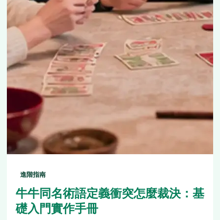
進階指南
牛牛同名術語定義衝突怎麼裁決：基
礎入門實作手冊