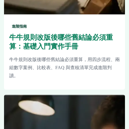
進階指南
牛牛規則改版後哪些舊結論必須重
算：基礎入門實作手冊
牛牛規則改版後哪些舊結論必須重算，用四步流程、兩
組數字案例、比較表、FAQ 與查核清單完成進階判
讀。