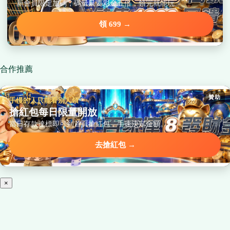
新會員限定加碼，碼量只要彩金五倍，領完就能玩。
領 699 →
合作推薦
贊助
手慢的人只能看別人領
搶紅包每日限量開放
當日存款達標即可到首頁搶紅包，手速決定金額。
去搶紅包 →
×