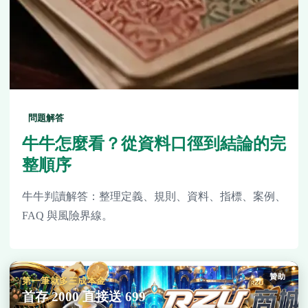
問題解答
牛牛怎麼看？從資料口徑到結論的完
整順序
牛牛判讀解答：整理定義、規則、資料、指標、案例、
FAQ 與風險界線。
贊助
第一筆就多三成本金
首存 2000 直接送 699