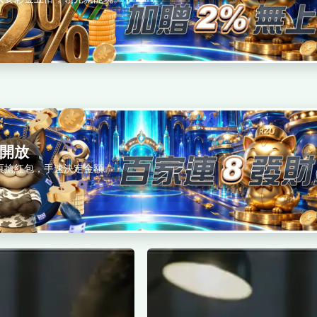
開放
頁搶紅包，手速決定金額。