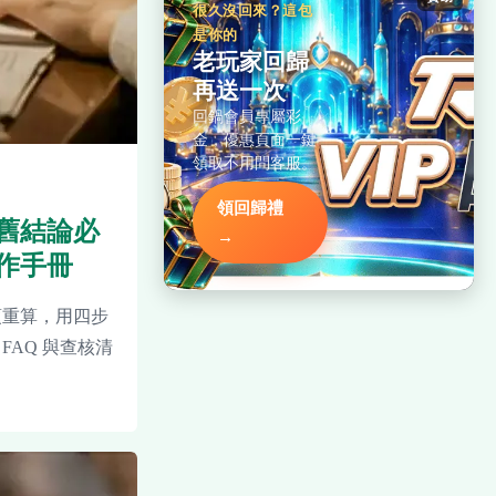
很久沒回來？這包
是你的
老玩家回歸
再送一次
回鍋會員專屬彩
金，優惠頁面一鍵
領取不用問客服。
領回歸禮
舊結論必
→
作手冊
須重算，用四步
AQ 與查核清