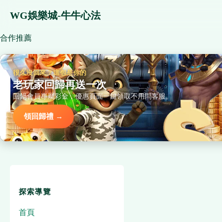
WG娛樂城-牛牛心法
合作推薦
很久沒回來？這包是你的
老玩家回歸再送一次
回鍋會員專屬彩金，優惠頁面一鍵領取不用問客服。
領回歸禮 →
探索導覽
首頁