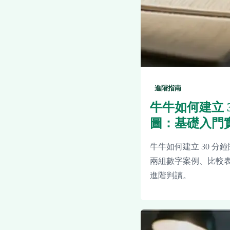
進階指南
牛牛如何建立 
圖：基礎入門
牛牛如何建立 30 
兩組數字案例、比較表
進階判讀。