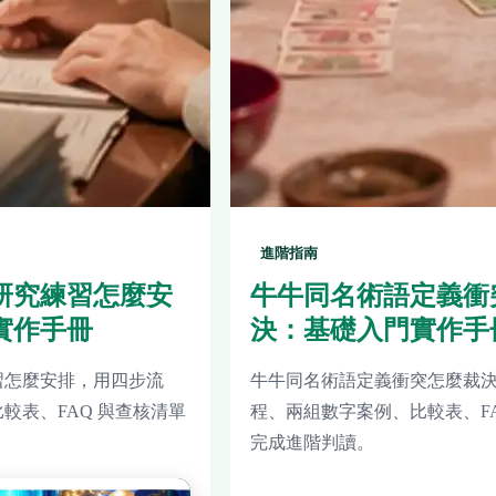
進階指南
研究練習怎麼安
牛牛同名術語定義衝
實作手冊
決：基礎入門實作手
習怎麼安排，用四步流
牛牛同名術語定義衝突怎麼裁
較表、FAQ 與查核清單
程、兩組數字案例、比較表、FA
完成進階判讀。