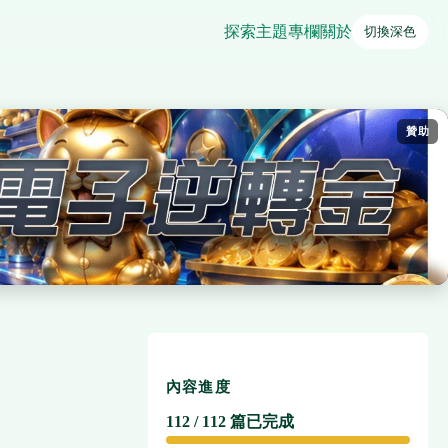
探索
主題
專欄
關於
切換深色
贊助
內容進度
112 / 112 篇已完成