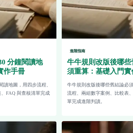
進階指南
30 分鐘閱讀地
牛牛規則改版後哪些
實作手冊
須重算：基礎入門實
分鐘閱讀地圖，用四步流程、
牛牛規則改版後哪些舊結論必
、FAQ 與查核清單完成
流程、兩組數字案例、比較表、F
單完成進階判讀。