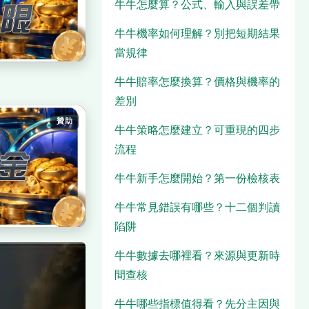
牛牛怎麼算？公式、輸入與誤差帶
牛牛機率如何理解？別把短期結果
當規律
牛牛賠率怎麼換算？價格與機率的
差別
贊助
牛牛策略怎麼建立？可重現的四步
流程
牛牛新手怎麼開始？第一份檢核表
牛牛常見錯誤有哪些？十二個判讀
陷阱
牛牛數據去哪裡看？來源與更新時
間查核
牛牛哪些指標值得看？先分主因與