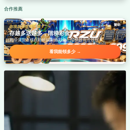
合作推薦
贊助
你現在卡在哪一階？
存越多送越多，階梯彩金
累積儲值達標自動解鎖對應彩金，階梯越高送越狠。
看我能領多少 →