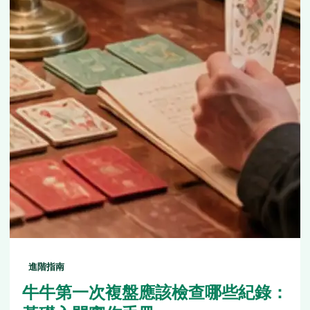
進階指南
牛牛第一次複盤應該檢查哪些紀錄：