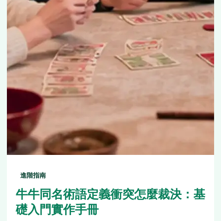
進階指南
牛牛同名術語定義衝突怎麼裁決：基
礎入門實作手冊