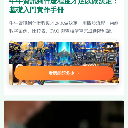
牛牛資訊到什麼程度才足以做決定：
基礎入門實作手冊
牛牛資訊到什麼程度才足以做決定，用四步流程、兩組
數字案例、比較表、FAQ 與查核清單完成進階判讀。
贊助
你現在卡在哪一階？
存越多送越多，階梯彩金
累積儲值達標自動解鎖對應彩金，階梯越高送越狠。
看我能領多少 →