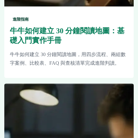
進階指南
牛牛如何建立 30 分鐘閱讀地圖：基
礎入門實作手冊
牛牛如何建立 30 分鐘閱讀地圖，用四步流程、兩組數
字案例、比較表、FAQ 與查核清單完成進階判讀。