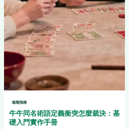
進階指南
牛牛同名術語定義衝突怎麼裁決：基
礎入門實作手冊