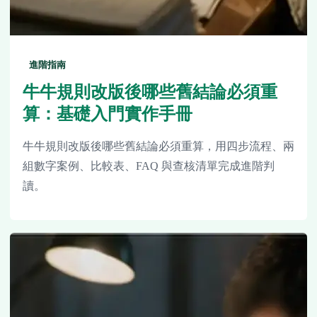
進階指南
牛牛規則改版後哪些舊結論必須重
算：基礎入門實作手冊
牛牛規則改版後哪些舊結論必須重算，用四步流程、兩
組數字案例、比較表、FAQ 與查核清單完成進階判
讀。