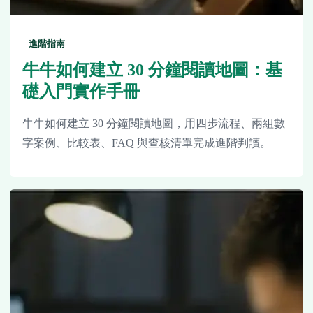
進階指南
牛牛如何建立 30 分鐘閱讀地圖：基
礎入門實作手冊
牛牛如何建立 30 分鐘閱讀地圖，用四步流程、兩組數
字案例、比較表、FAQ 與查核清單完成進階判讀。