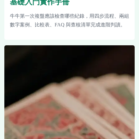
基礎入門實作手冊
牛牛第一次複盤應該檢查哪些紀錄，用四步流程、兩組
數字案例、比較表、FAQ 與查核清單完成進階判讀。