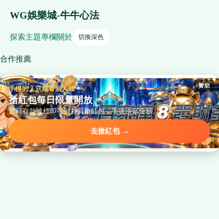
WG娛樂城-牛牛心法
探索
主題
專欄
關於
切換深色
合作推薦
贊助
手慢的人只能看別人領
搶紅包每日限量開放
當日存款達標即可到首頁搶紅包，手速決定金額。
去搶紅包 →