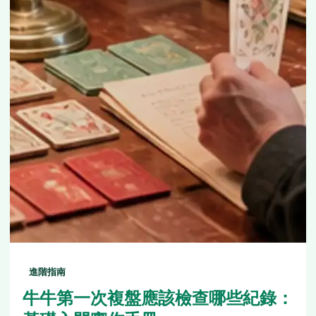
進階指南
牛牛第一次複盤應該檢查哪些紀錄：