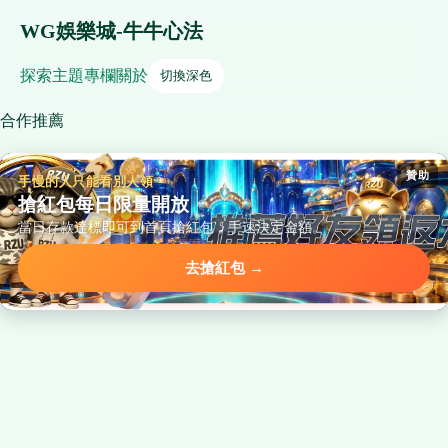
WG娛樂城-牛牛心法
探索
主題
專欄
關於
切換深色
合作推薦
贊助
手慢的人只能看別人領
搶紅包每日限量開放
當日存款達標即可到首頁搶紅包，手速決定金額。
去搶紅包 →