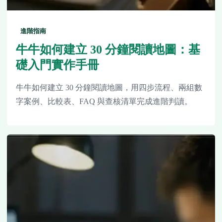
進階指南
牛牛如何建立 30 分鐘閱讀地圖：基
礎入門實作手冊
牛牛如何建立 30 分鐘閱讀地圖，用四步流程、兩組數
字案例、比較表、FAQ 與查核清單完成進階判讀。