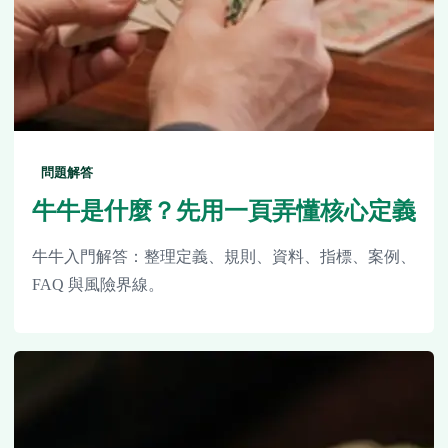
問題解答
牛牛是什麼？先用一頁弄懂核心定義
牛牛入門解答：整理定義、規則、資料、指標、案例、
FAQ 與風險界線。