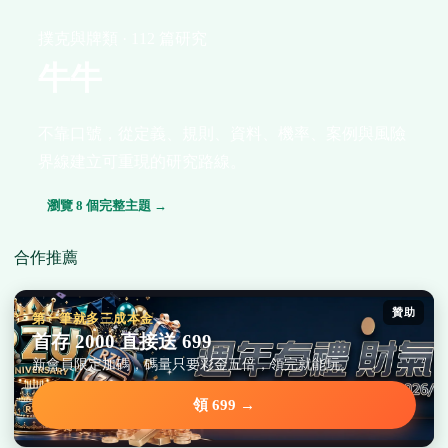
撲克與牌類 · 112 篇研究
牛牛
不靠口號，從定義、規則、資料、機率、案例與風險
界線建立可重現的研究路線。
瀏覽 8 個完整主題 →
合作推薦
贊助
第一筆就多三成本金
首存 2000 直接送 699
新會員限定加碼，碼量只要彩金五倍，領完就能玩。
領 699 →