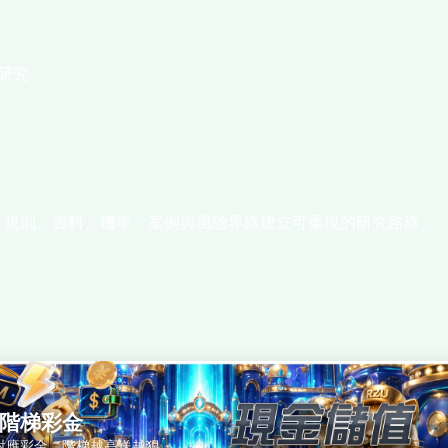
篇研究
、規則、資料、機率、案例與風險界線建立可重現的研究路線。
階梯彩金
對應彩金，階梯越高送越狠。