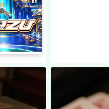
贊助
你的
送
優
問