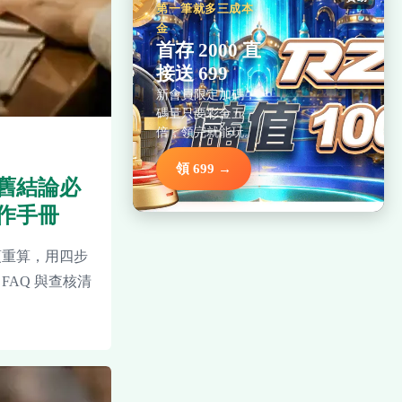
第一筆就多三成本
金
首存 2000 直
接送 699
新會員限定加碼，
碼量只要彩金五
倍，領完就能玩。
領 699 →
舊結論必
作手冊
須重算，用四步
AQ 與查核清