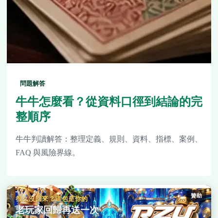
問題解答
牛牛怎麼看？從資料口徑到結論的完
整順序
牛牛判讀解答：整理定義、規則、資料、指標、案例、
FAQ 與風險界線。
贊助
很久沒回來？這包是你的
老玩家回歸再送一次