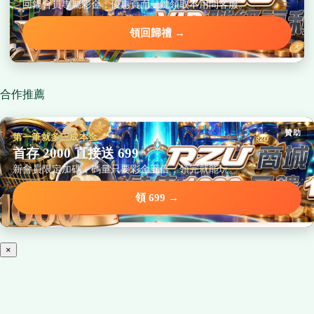
回鍋會員專屬彩金，優惠頁面一鍵領取不用問客服。
領回歸禮 →
合作推薦
贊助
第一筆就多三成本金
首存 2000 直接送 699
新會員限定加碼，碼量只要彩金五倍，領完就能玩。
領 699 →
×