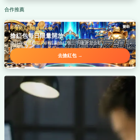
合作推薦
贊助
手慢的人只能看別人領
搶紅包每日限量開放
當日存款達標即可到首頁搶紅包，手速決定金額。
去搶紅包 →