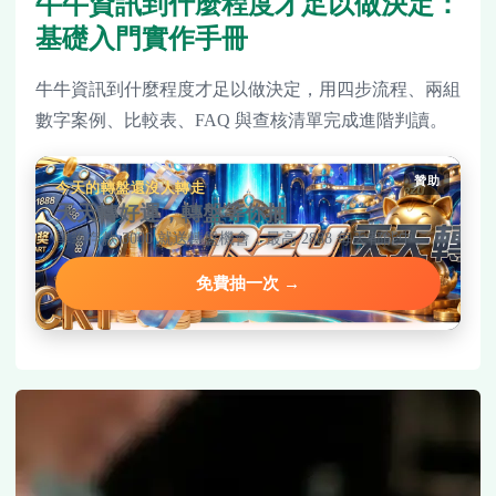
牛牛資訊到什麼程度才足以做決定：
基礎入門實作手冊
牛牛資訊到什麼程度才足以做決定，用四步流程、兩組
數字案例、比較表、FAQ 與查核清單完成進階判讀。
贊助
今天的轉盤還沒人轉走
天天轉好運，轉盤等你抽
單筆存款 3000 就送轉盤機會，最高 2888 每天都能中。
免費抽一次 →