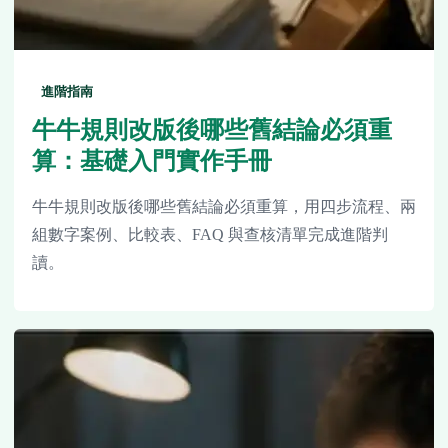
進階指南
牛牛規則改版後哪些舊結論必須重
算：基礎入門實作手冊
牛牛規則改版後哪些舊結論必須重算，用四步流程、兩
組數字案例、比較表、FAQ 與查核清單完成進階判
讀。