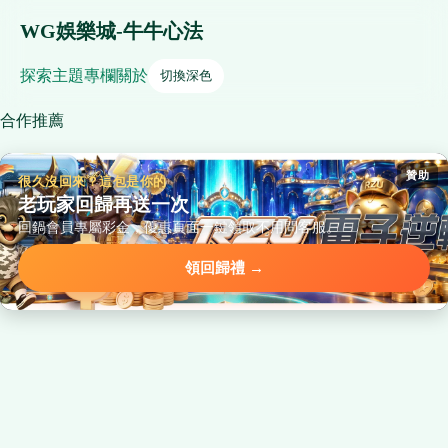
WG娛樂城-牛牛心法
探索
主題
專欄
關於
切換深色
合作推薦
贊助
很久沒回來？這包是你的
老玩家回歸再送一次
回鍋會員專屬彩金，優惠頁面一鍵領取不用問客服。
領回歸禮 →