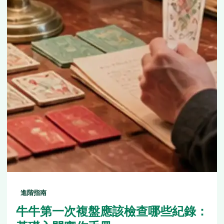
進階指南
牛牛第一次複盤應該檢查哪些紀錄：