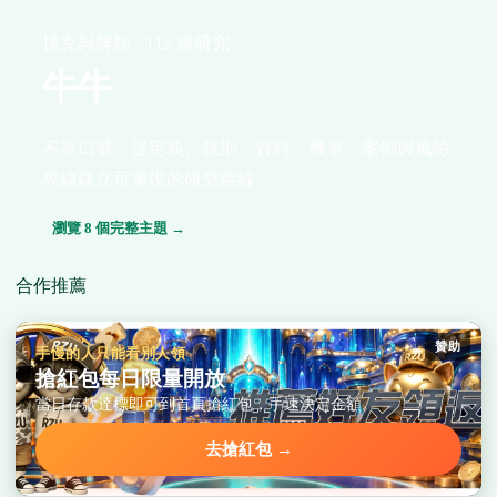
撲克與牌類 · 112 篇研究
牛牛
不靠口號，從定義、規則、資料、機率、案例與風險
界線建立可重現的研究路線。
瀏覽 8 個完整主題 →
合作推薦
贊助
手慢的人只能看別人領
搶紅包每日限量開放
當日存款達標即可到首頁搶紅包，手速決定金額。
去搶紅包 →