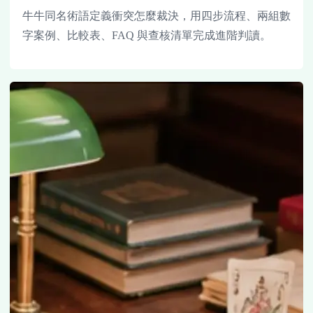
牛牛同名術語定義衝突怎麼裁決，用四步流程、兩組數
字案例、比較表、FAQ 與查核清單完成進階判讀。