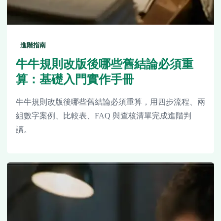
進階指南
牛牛規則改版後哪些舊結論必須重
算：基礎入門實作手冊
牛牛規則改版後哪些舊結論必須重算，用四步流程、兩
組數字案例、比較表、FAQ 與查核清單完成進階判
讀。