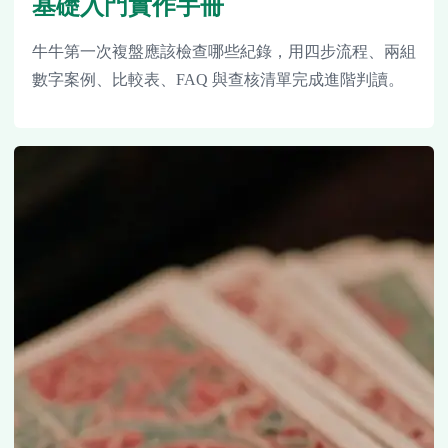
基礎入門實作手冊
牛牛第一次複盤應該檢查哪些紀錄，用四步流程、兩組
數字案例、比較表、FAQ 與查核清單完成進階判讀。