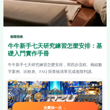
進階指南
牛牛新手七天研究練習怎麼安排：基
礎入門實作手冊
牛牛新手七天研究練習怎麼安排，用四步流程、兩組數
字案例、比較表、FAQ 與查核清單完成進階判讀。
贊助
今天的轉盤還沒人轉走
天天轉好運，轉盤等你抽
單筆存款 3000 就送轉盤機會，最高 2888 每天都能中。
免費抽一次 →