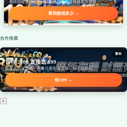
累積儲值達標自動解鎖對應彩金，階梯越高送越狠。
看我能領多少 →
合作推薦
贊助
第一筆就多三成本金
首存 2000 直接送 699
新會員限定加碼，碼量只要彩金五倍，領完就能玩。
領 699 →
×