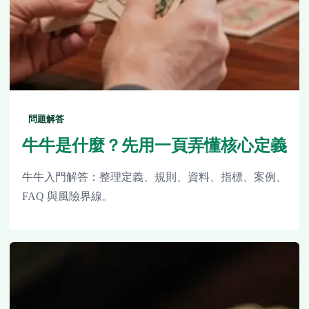
問題解答
牛牛是什麼？先用一頁弄懂核心定義
牛牛入門解答：整理定義、規則、資料、指標、案例、
FAQ 與風險界線。