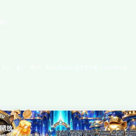
篇研究
、規則、資料、機率、案例與風險界線建立可重現的研究路線。
開放
頁搶紅包，手速決定金額。