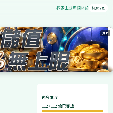
探索
主題
專欄
關於
切換深色
贊助
內容進度
112 / 112 篇已完成