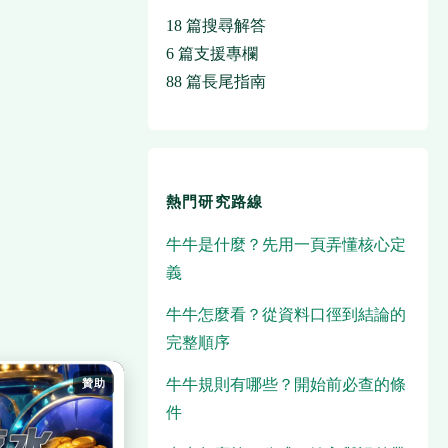
18 篇搜尋解答
6 篇支援專欄
88 篇長尾指南
熱門研究路線
牛牛是什麼？先用一頁弄懂核心定
義
牛牛怎麼看？從資料口徑到結論的
完整順序
牛牛規則有哪些？開始前必查的條
贊助
件