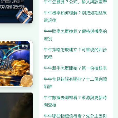
牛牛怎麼算？公式、輸入與誤差帶
牛牛機率如何理解？別把短期結果
當規律
牛牛賠率怎麼換算？價格與機率的
差別
贊助
牛牛策略怎麼建立？可重現的四步
流程
牛牛新手怎麼開始？第一份檢核表
牛牛常見錯誤有哪些？十二個判讀
陷阱
牛牛數據去哪裡看？來源與更新時
間查核
牛牛哪些指標值得看？先分主因與