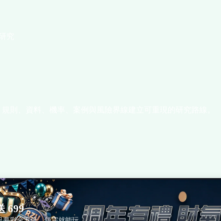
篇研究
、規則、資料、機率、案例與風險界線建立可重現的研究路線。
 699
只要彩金五倍，領完就能玩。