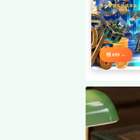
第一筆就多三成本金
首存 2000 直
送 699
新會員限定加碼，碼
只要彩金五倍，領完
能玩。
領 699 →