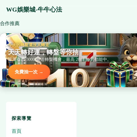
WG娛樂城-牛牛心法
合作推薦
今天的轉盤還沒人轉走
天天轉好運，轉盤等你抽
單筆存款 3000 就送轉盤機會，最高 2888 每天都能中。
免費抽一次 →
探索導覽
首頁