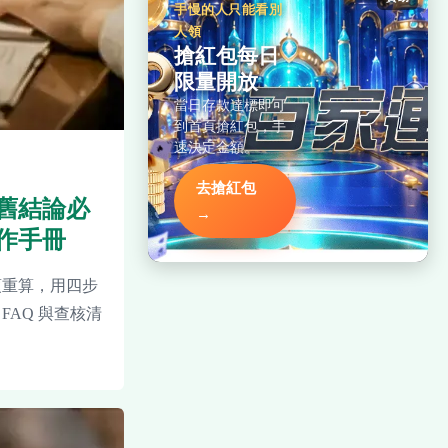
手慢的人只能看別
人領
搶紅包每日
限量開放
當日存款達標即可
到首頁搶紅包，手
速決定金額。
去搶紅包
舊結論必
→
作手冊
須重算，用四步
AQ 與查核清