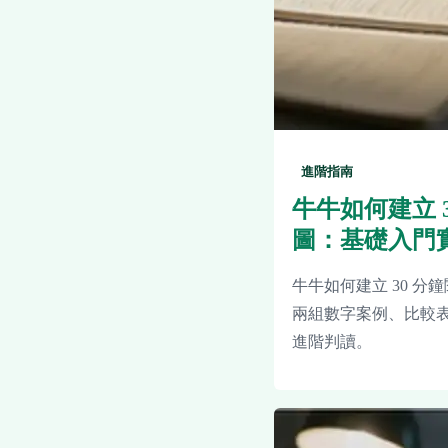
進階指南
牛牛如何建立 
圖：基礎入門
牛牛如何建立 30 
兩組數字案例、比較表
進階判讀。