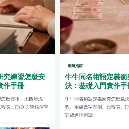
進階指南
研究練習怎麼安
牛牛同名術語定義衝
實作手冊
決：基礎入門實作手
習怎麼安排，用四步流
牛牛同名術語定義衝突怎麼裁
較表、FAQ 與查核清單
程、兩組數字案例、比較表、FA
完成進階判讀。