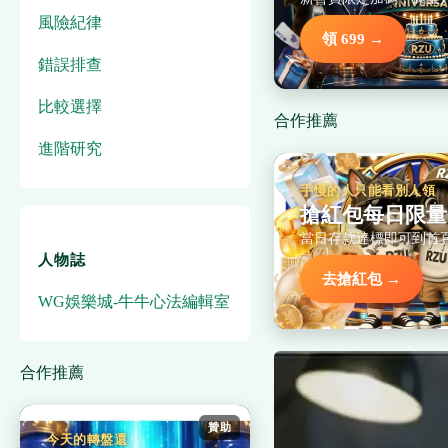
風險紀律
領 699 →
錯誤排查
比較選擇
合作推薦
進階研究
手慢的人只能看別人領
搶紅包每日限量
當日存款達標即可到首
人物誌
去搶紅包 →
WG娛樂城-牛牛心法編輯室
合作推薦
贊助
今天的轉盤還