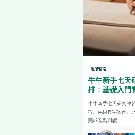
進階指南
牛牛新手七天
排：基礎入門
牛牛新手七天研究練
程、兩組數字案例、比
完成進階判讀。