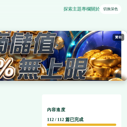
探索
主題
專欄
關於
切換深色
贊助
內容進度
112 / 112 篇已完成