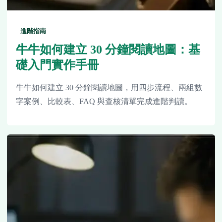
進階指南
牛牛如何建立 30 分鐘閱讀地圖：基
礎入門實作手冊
牛牛如何建立 30 分鐘閱讀地圖，用四步流程、兩組數
字案例、比較表、FAQ 與查核清單完成進階判讀。