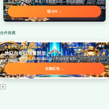
新會員限定加碼，碼量只要彩金五倍，領完就能玩。
領 699 →
合作推薦
贊助
手慢的人只能看別人領
搶紅包每日限量開放
當日存款達標即可到首頁搶紅包，手速決定金額。
去搶紅包 →
×