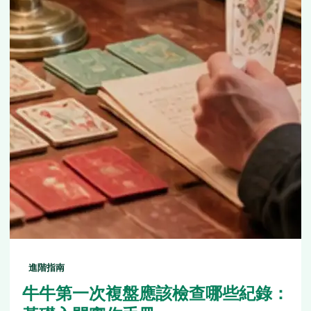
進階指南
牛牛第一次複盤應該檢查哪些紀錄：