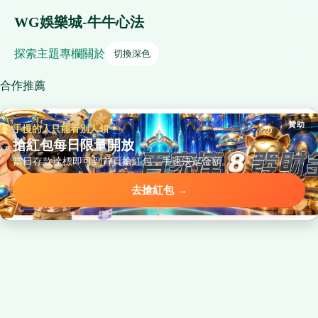
WG娛樂城-牛牛心法
探索
主題
專欄
關於
切換深色
合作推薦
贊助
手慢的人只能看別人領
搶紅包每日限量開放
當日存款達標即可到首頁搶紅包，手速決定金額。
去搶紅包 →