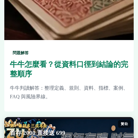
問題解答
牛牛怎麼看？從資料口徑到結論的完
整順序
牛牛判讀解答：整理定義、規則、資料、指標、案例、
FAQ 與風險界線。
贊助
第一筆就多三成本金
首存 2000 直接送 699