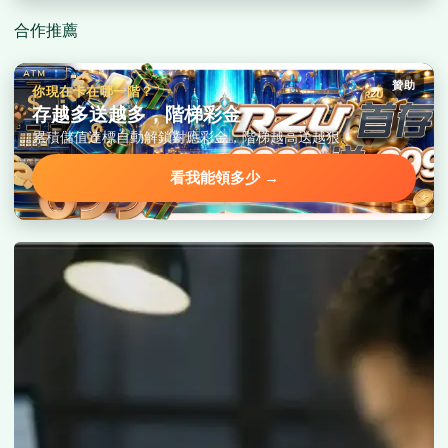
合作推薦
贊助
你現在卡在哪一階？
存越多送越多，階梯彩金
累積儲值達標自動解鎖對應彩金，階梯越高送越狠。
看我能領多少 →