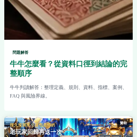
問題解答
牛牛怎麼看？從資料口徑到結論的完
整順序
牛牛判讀解答：整理定義、規則、資料、指標、案例、
FAQ 與風險界線。
贊助
很久沒回來？這包是你的
老玩家回歸再送一次