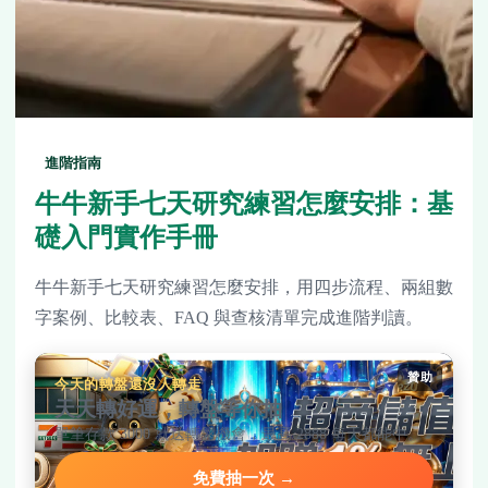
進階指南
牛牛新手七天研究練習怎麼安排：基
礎入門實作手冊
牛牛新手七天研究練習怎麼安排，用四步流程、兩組數
字案例、比較表、FAQ 與查核清單完成進階判讀。
贊助
今天的轉盤還沒人轉走
天天轉好運，轉盤等你抽
單筆存款 3000 就送轉盤機會，最高 2888 每天都能中。
免費抽一次 →