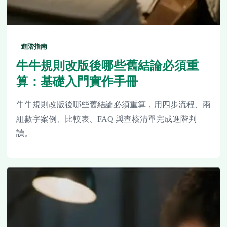
進階指南
牛牛規則改版後哪些舊結論必須重
算：基礎入門實作手冊
牛牛規則改版後哪些舊結論必須重算，用四步流程、兩
組數字案例、比較表、FAQ 與查核清單完成進階判
讀。