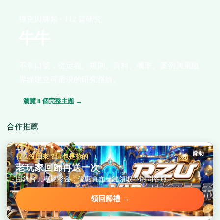
撲克與牌類 · 112 篇研究
牛牛
不靠口號，從定義、規則、資料、機率、案例與風險
界線建立可重現的研究路線。
瀏覽 8 個完整主題 →
合作推薦
贊助
很久沒回來？這包是你的
老玩家回歸再送一次
回鍋會員專屬彩金，優惠頁面一鍵領取不用問客服。
領回歸禮 →