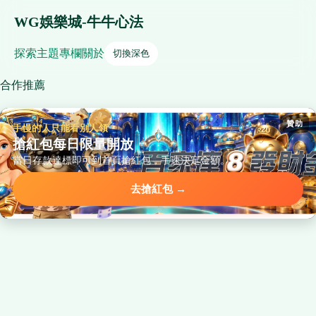
WG娛樂城-牛牛心法
探索
主題
專欄
關於
切換深色
合作推薦
贊助
手慢的人只能看別人領
搶紅包每日限量開放
當日存款達標即可到首頁搶紅包，手速決定金額。
去搶紅包 →