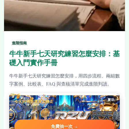
進階指南
牛牛新手七天研究練習怎麼安排：基
礎入門實作手冊
牛牛新手七天研究練習怎麼安排，用四步流程、兩組數
字案例、比較表、FAQ 與查核清單完成進階判讀。
贊助
今天的轉盤還沒人轉走
天天轉好運，轉盤等你抽
單筆存款 3000 就送轉盤機會，最高 2888 每天都能中。
免費抽一次 →