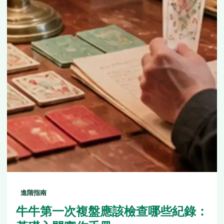
進階指南
牛牛第一次複盤應該檢查哪些紀錄：