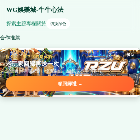
WG娛樂城-牛牛心法
探索
主題
專欄
關於
切換深色
合作推薦
贊助
很久沒回來？這包是你的
老玩家回歸再送一次
回鍋會員專屬彩金，優惠頁面一鍵領取不用問客服。
領回歸禮 →