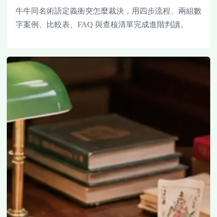
牛牛同名術語定義衝突怎麼裁決，用四步流程、兩組數
字案例、比較表、FAQ 與查核清單完成進階判讀。