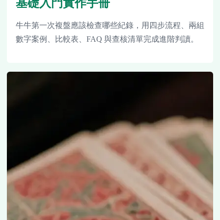
基礎入門實作手冊
牛牛第一次複盤應該檢查哪些紀錄，用四步流程、兩組
數字案例、比較表、FAQ 與查核清單完成進階判讀。