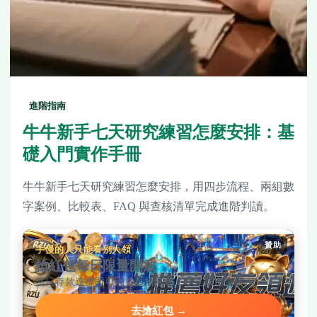
進階指南
牛牛新手七天研究練習怎麼安排：基
礎入門實作手冊
牛牛新手七天研究練習怎麼安排，用四步流程、兩組數
字案例、比較表、FAQ 與查核清單完成進階判讀。
贊助
手慢的人只能看別人領
搶紅包每日限量開放
當日存款達標即可到首頁搶紅包，手速決定金額。
去搶紅包 →