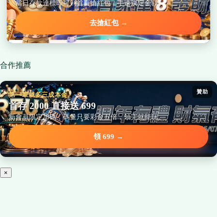
當日存款達標即可到首頁搶紅包，手速決定金額。
去搶紅包 →
合作推薦
贊助
第一筆就多三成本金
首存 2000 直接送 699
新會員限定加碼，碼量只要彩金五倍，領完就能玩。
領 699 →
×