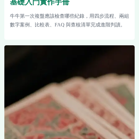
基礎入門實作手冊
牛牛第一次複盤應該檢查哪些紀錄，用四步流程、兩組
數字案例、比較表、FAQ 與查核清單完成進階判讀。