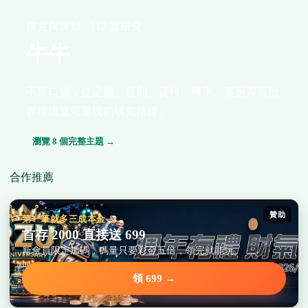
撲克與牌類 · 112 篇研究
牛牛
不靠口號，從定義、規則、資料、機率、案例與風險
界線建立可重現的研究路線。
瀏覽 8 個完整主題 →
合作推薦
贊助
第一筆就多三成本金
首存 2000 直接送 699
新會員限定加碼，碼量只要彩金五倍，領完就能玩。
領 699 →