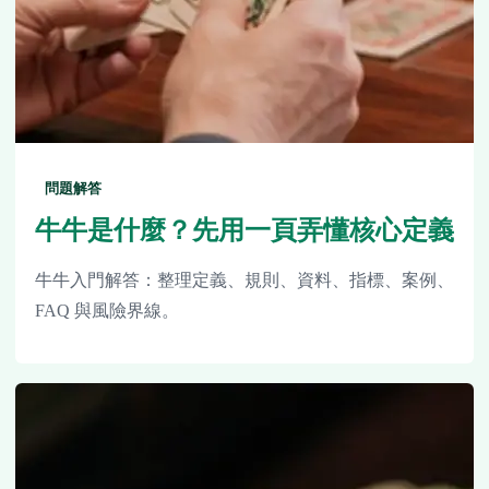
問題解答
牛牛是什麼？先用一頁弄懂核心定義
牛牛入門解答：整理定義、規則、資料、指標、案例、
FAQ 與風險界線。