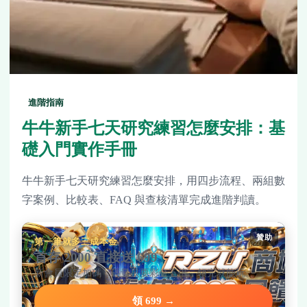
進階指南
牛牛新手七天研究練習怎麼安排：基
礎入門實作手冊
牛牛新手七天研究練習怎麼安排，用四步流程、兩組數
字案例、比較表、FAQ 與查核清單完成進階判讀。
贊助
第一筆就多三成本金
首存 2000 直接送 699
新會員限定加碼，碼量只要彩金五倍，領完就能玩。
領 699 →