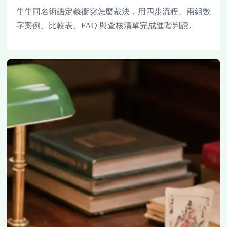
牛牛同名術語定義衝突怎麼裁決，用四步流程、兩組數
字案例、比較表、FAQ 與查核清單完成進階判讀。