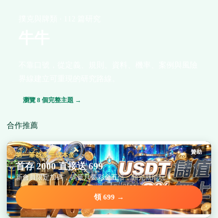
撲克與牌類 · 112 篇研究
牛牛
不靠口號，從定義、規則、資料、機率、案例與風險
界線建立可重現的研究路線。
瀏覽 8 個完整主題 →
合作推薦
贊助
第一筆就多三成本金
首存 2000 直接送 699
新會員限定加碼，碼量只要彩金五倍，領完就能玩。
領 699 →