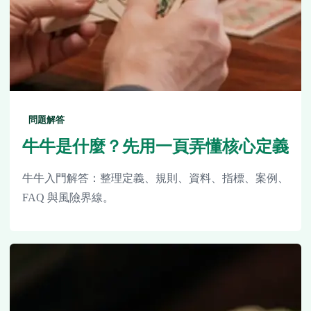
問題解答
牛牛是什麼？先用一頁弄懂核心定義
牛牛入門解答：整理定義、規則、資料、指標、案例、
FAQ 與風險界線。