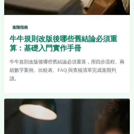
進階指南
牛牛規則改版後哪些舊結論必須重
算：基礎入門實作手冊
牛牛規則改版後哪些舊結論必須重算，用四步流程、兩
組數字案例、比較表、FAQ 與查核清單完成進階判
讀。