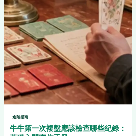
進階指南
牛牛第一次複盤應該檢查哪些紀錄：