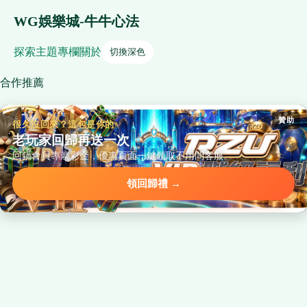
WG娛樂城-牛牛心法
探索
主題
專欄
關於
切換深色
合作推薦
贊助
很久沒回來？這包是你的
老玩家回歸再送一次
回鍋會員專屬彩金，優惠頁面一鍵領取不用問客服。
領回歸禮 →