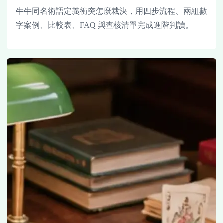
牛牛同名術語定義衝突怎麼裁決，用四步流程、兩組數
字案例、比較表、FAQ 與查核清單完成進階判讀。