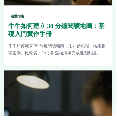
進階指南
牛牛如何建立 30 分鐘閱讀地圖：基
礎入門實作手冊
牛牛如何建立 30 分鐘閱讀地圖，用四步流程、兩組數
字案例、比較表、FAQ 與查核清單完成進階判讀。