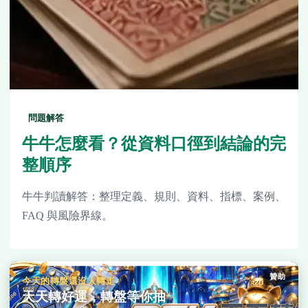
問題解答
牛牛怎麼看？從資料口徑到結論的完
整順序
牛牛判讀解答：整理定義、規則、資料、指標、案例、
FAQ 與風險界線。
贊助
今天的轉盤還沒人轉走
天天轉好運，轉盤等你抽