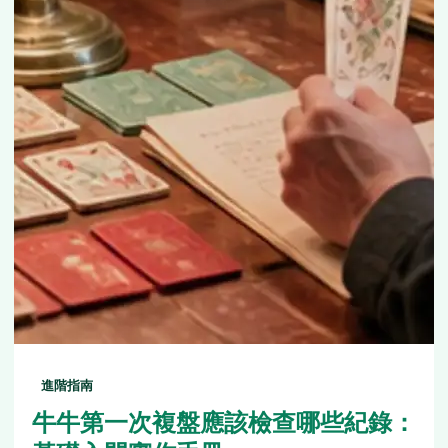
進階指南
牛牛第一次複盤應該檢查哪些紀錄：