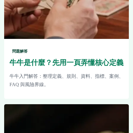
問題解答
牛牛是什麼？先用一頁弄懂核心定義
牛牛入門解答：整理定義、規則、資料、指標、案例、
FAQ 與風險界線。