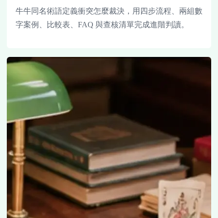
牛牛同名術語定義衝突怎麼裁決，用四步流程、兩組數
字案例、比較表、FAQ 與查核清單完成進階判讀。