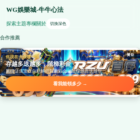
WG娛樂城-牛牛心法
探索
主題
專欄
關於
切換深色
合作推薦
贊助
你現在卡在哪一階？
存越多送越多，階梯彩金
累積儲值達標自動解鎖對應彩金，階梯越高送越狠。
看我能領多少 →