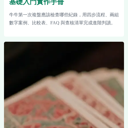
基礎入門實作手冊
牛牛第一次複盤應該檢查哪些紀錄，用四步流程、兩組
數字案例、比較表、FAQ 與查核清單完成進階判讀。