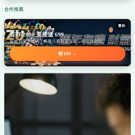
合作推薦
贊助
第一筆就多三成本金
首存 2000 直接送 699
新會員限定加碼，碼量只要彩金五倍，領完就能玩。
領 699 →