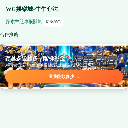
WG娛樂城-牛牛心法
探索
主題
專欄
關於
切換深色
合作推薦
贊助
你現在卡在哪一階？
存越多送越多，階梯彩金
累積儲值達標自動解鎖對應彩金，階梯越高送越狠。
看我能領多少 →