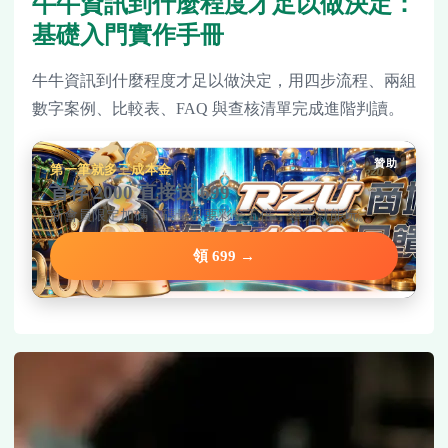
牛牛資訊到什麼程度才足以做決定：
基礎入門實作手冊
牛牛資訊到什麼程度才足以做決定，用四步流程、兩組
數字案例、比較表、FAQ 與查核清單完成進階判讀。
贊助
第一筆就多三成本金
首存 2000 直接送 699
新會員限定加碼，碼量只要彩金五倍，領完就能玩。
領 699 →