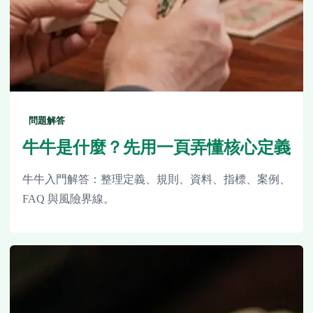
問題解答
牛牛是什麼？先用一頁弄懂核心定義
牛牛入門解答：整理定義、規則、資料、指標、案例、
FAQ 與風險界線。