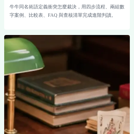
牛牛同名術語定義衝突怎麼裁決，用四步流程、兩組數
字案例、比較表、FAQ 與查核清單完成進階判讀。