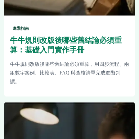
進階指南
牛牛規則改版後哪些舊結論必須重
算：基礎入門實作手冊
牛牛規則改版後哪些舊結論必須重算，用四步流程、兩
組數字案例、比較表、FAQ 與查核清單完成進階判
讀。