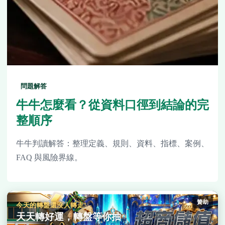
問題解答
牛牛怎麼看？從資料口徑到結論的完
整順序
牛牛判讀解答：整理定義、規則、資料、指標、案例、
FAQ 與風險界線。
贊助
今天的轉盤還沒人轉走
天天轉好運，轉盤等你抽