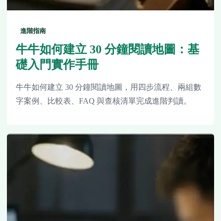
進階指南
牛牛如何建立 30 分鐘閱讀地圖：基
礎入門實作手冊
牛牛如何建立 30 分鐘閱讀地圖，用四步流程、兩組數
字案例、比較表、FAQ 與查核清單完成進階判讀。