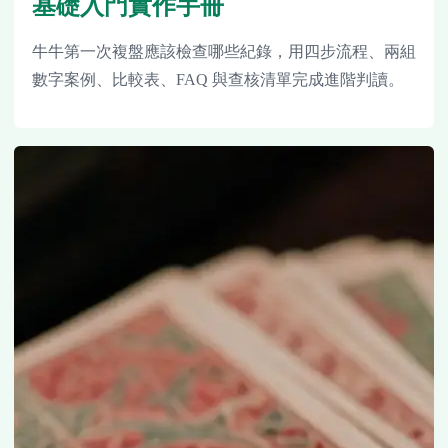
基礎入門實作手冊
牛牛第一次複盤應該檢查哪些紀錄，用四步流程、兩組
數字案例、比較表、FAQ 與查核清單完成進階判讀。