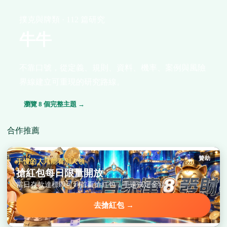
撲克與牌類 · 112 篇研究
牛牛
不靠口號，從定義、規則、資料、機率、案例與風險
界線建立可重現的研究路線。
瀏覽 8 個完整主題 →
合作推薦
贊助
手慢的人只能看別人領
搶紅包每日限量開放
當日存款達標即可到首頁搶紅包，手速決定金額。
去搶紅包 →