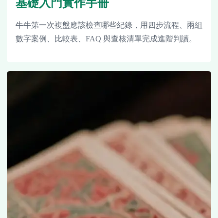
基礎入門實作手冊
牛牛第一次複盤應該檢查哪些紀錄，用四步流程、兩組
數字案例、比較表、FAQ 與查核清單完成進階判讀。