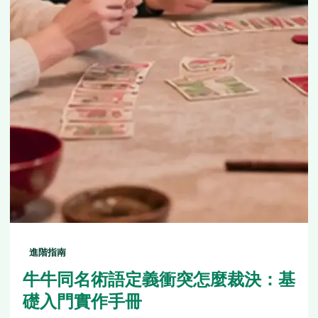
進階指南
牛牛同名術語定義衝突怎麼裁決：基
礎入門實作手冊