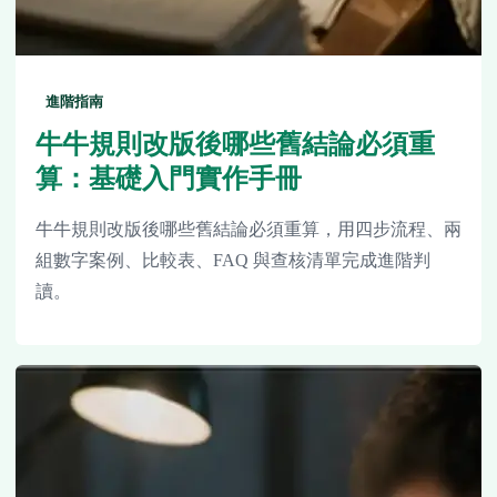
進階指南
牛牛規則改版後哪些舊結論必須重
算：基礎入門實作手冊
牛牛規則改版後哪些舊結論必須重算，用四步流程、兩
組數字案例、比較表、FAQ 與查核清單完成進階判
讀。