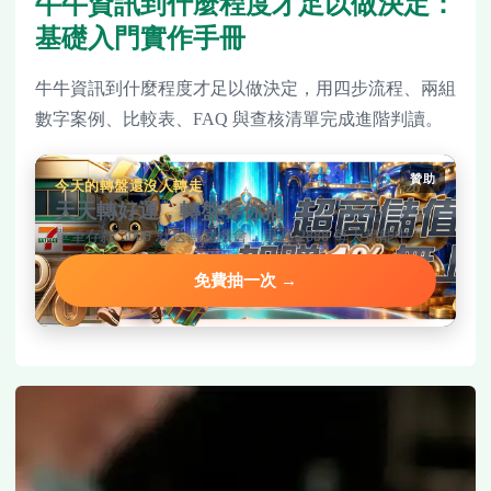
牛牛資訊到什麼程度才足以做決定：
基礎入門實作手冊
牛牛資訊到什麼程度才足以做決定，用四步流程、兩組
數字案例、比較表、FAQ 與查核清單完成進階判讀。
贊助
今天的轉盤還沒人轉走
天天轉好運，轉盤等你抽
單筆存款 3000 就送轉盤機會，最高 2888 每天都能中。
免費抽一次 →