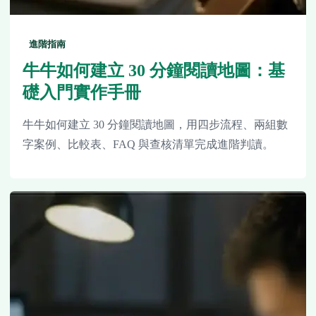
進階指南
牛牛如何建立 30 分鐘閱讀地圖：基
礎入門實作手冊
牛牛如何建立 30 分鐘閱讀地圖，用四步流程、兩組數
字案例、比較表、FAQ 與查核清單完成進階判讀。