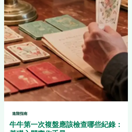
進階指南
牛牛第一次複盤應該檢查哪些紀錄：