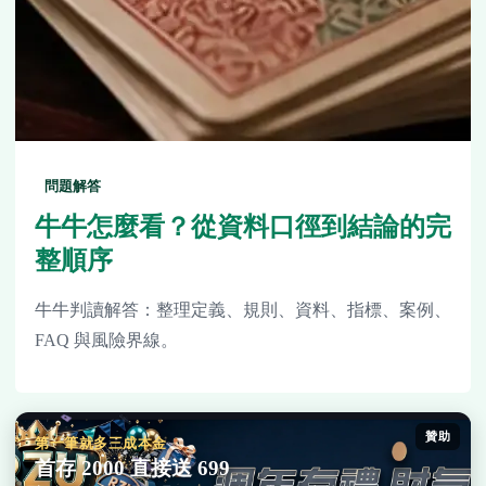
問題解答
牛牛怎麼看？從資料口徑到結論的完
整順序
牛牛判讀解答：整理定義、規則、資料、指標、案例、
FAQ 與風險界線。
贊助
第一筆就多三成本金
首存 2000 直接送 699