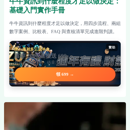
牛牛資訊到什麼程度才足以做決定：
基礎入門實作手冊
牛牛資訊到什麼程度才足以做決定，用四步流程、兩組
數字案例、比較表、FAQ 與查核清單完成進階判讀。
贊助
第一筆就多三成本金
首存 2000 直接送 699
新會員限定加碼，碼量只要彩金五倍，領完就能玩。
領 699 →