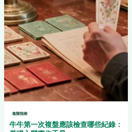
進階指南
牛牛第一次複盤應該檢查哪些紀錄：