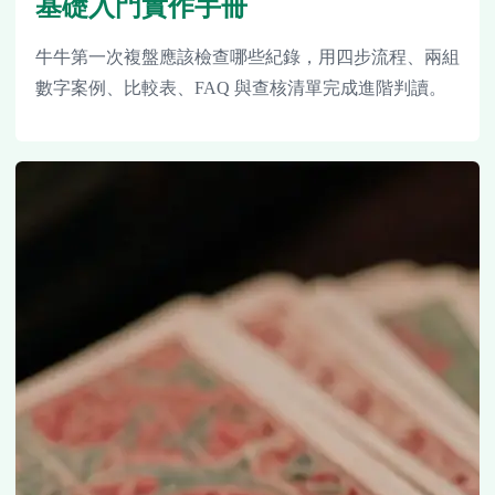
基礎入門實作手冊
牛牛第一次複盤應該檢查哪些紀錄，用四步流程、兩組
數字案例、比較表、FAQ 與查核清單完成進階判讀。