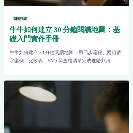
進階指南
牛牛如何建立 30 分鐘閱讀地圖：基
礎入門實作手冊
牛牛如何建立 30 分鐘閱讀地圖，用四步流程、兩組數
字案例、比較表、FAQ 與查核清單完成進階判讀。