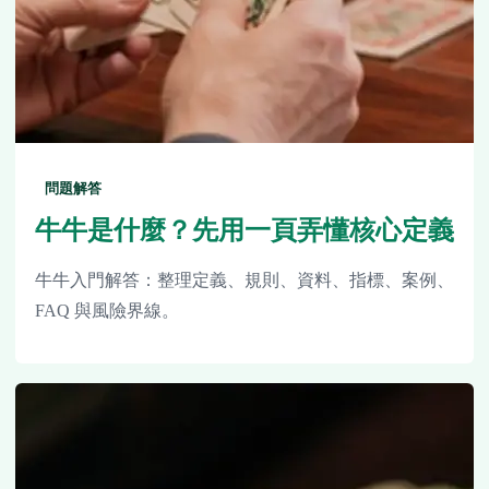
問題解答
牛牛是什麼？先用一頁弄懂核心定義
牛牛入門解答：整理定義、規則、資料、指標、案例、
FAQ 與風險界線。