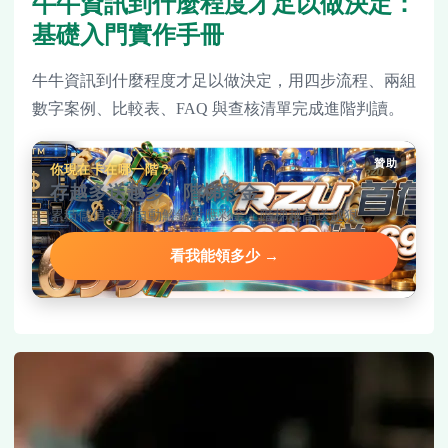
牛牛資訊到什麼程度才足以做決定：
基礎入門實作手冊
牛牛資訊到什麼程度才足以做決定，用四步流程、兩組
數字案例、比較表、FAQ 與查核清單完成進階判讀。
贊助
你現在卡在哪一階？
存越多送越多，階梯彩金
累積儲值達標自動解鎖對應彩金，階梯越高送越狠。
看我能領多少 →