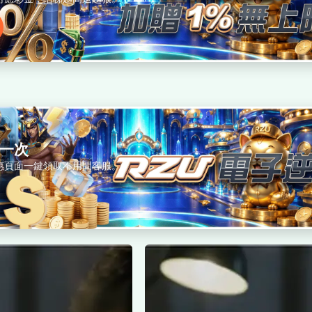
的
一次
惠頁面一鍵領取不用問客服。