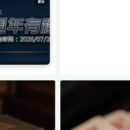
贊助
接
量
就