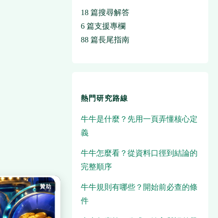
18 篇搜尋解答
6 篇支援專欄
88 篇長尾指南
熱門研究路線
牛牛是什麼？先用一頁弄懂核心定
義
牛牛怎麼看？從資料口徑到結論的
完整順序
牛牛規則有哪些？開始前必查的條
贊助
件