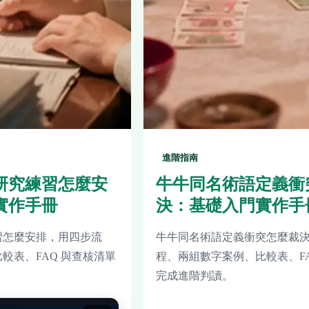
進階指南
研究練習怎麼安
牛牛同名術語定義衝
實作手冊
決：基礎入門實作手
習怎麼安排，用四步流
牛牛同名術語定義衝突怎麼裁
較表、FAQ 與查核清單
程、兩組數字案例、比較表、FA
完成進階判讀。