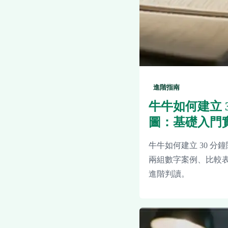
進階指南
牛牛如何建立 
圖：基礎入門
牛牛如何建立 30 
兩組數字案例、比較表
進階判讀。