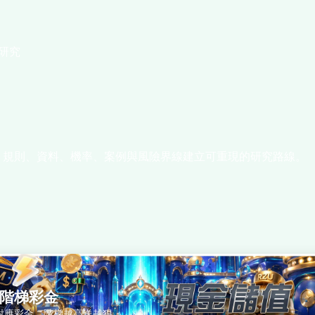
篇研究
、規則、資料、機率、案例與風險界線建立可重現的研究路線。
階梯彩金
對應彩金，階梯越高送越狠。