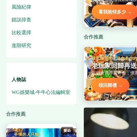
風險紀律
看我能領多少 →
錯誤排查
比較選擇
合作推薦
進階研究
很久沒回來？這包是你
老玩家回歸再送
回鍋會員專屬彩金，優
人物誌
領回歸禮 →
WG娛樂城-牛牛心法編輯室
合作推薦
贊助
手慢的人只能