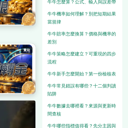
牛牛怎麼算？公式、輸入與誤差帶
牛牛機率如何理解？別把短期結果
當規律
牛牛賠率怎麼換算？價格與機率的
差別
贊助
牛牛策略怎麼建立？可重現的四步
流程
牛牛新手怎麼開始？第一份檢核表
牛牛常見錯誤有哪些？十二個判讀
陷阱
牛牛數據去哪裡看？來源與更新時
間查核
牛牛哪些指標值得看？先分主因與