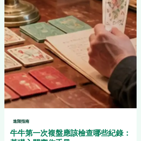
進階指南
牛牛第一次複盤應該檢查哪些紀錄：