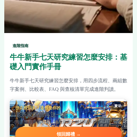
進階指南
牛牛新手七天研究練習怎麼安排：基
礎入門實作手冊
牛牛新手七天研究練習怎麼安排，用四步流程、兩組數
字案例、比較表、FAQ 與查核清單完成進階判讀。
贊助
很久沒回來？這包是你的
老玩家回歸再送一次
回鍋會員專屬彩金，優惠頁面一鍵領取不用問客服。
領回歸禮 →