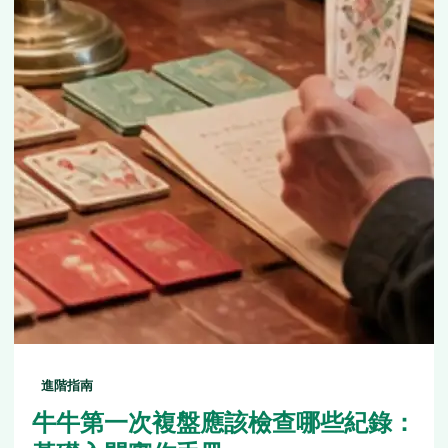
進階指南
牛牛第一次複盤應該檢查哪些紀錄：