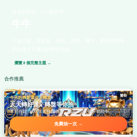
撲克與牌類 · 112 篇研究
牛牛
不靠口號，從定義、規則、資料、機率、案例與風險
界線建立可重現的研究路線。
瀏覽 8 個完整主題 →
合作推薦
贊助
今天的轉盤還沒人轉走
天天轉好運，轉盤等你抽
單筆存款 3000 就送轉盤機會，最高 2888 每天都能中。
免費抽一次 →