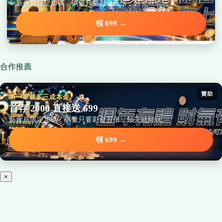
新會員限定加碼，碼量只要彩金五倍，領完就能玩。
領 699 →
合作推薦
贊助
第一筆就多三成本金
首存 2000 直接送 699
新會員限定加碼，碼量只要彩金五倍，領完就能玩。
領 699 →
×