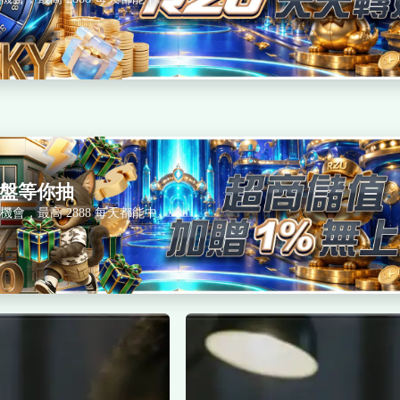
盤等你抽
盤機會，最高 2888 每天都能中。