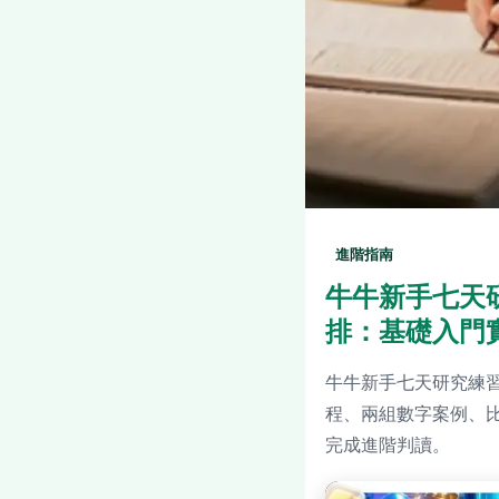
進階指南
牛牛新手七天
排：基礎入門
牛牛新手七天研究練
程、兩組數字案例、比
完成進階判讀。