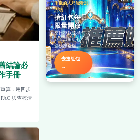
手慢的人只能看別
人領
搶紅包每日
限量開放
當日存款達標即可
到首頁搶紅包，手
速決定金額。
去搶紅包
舊結論必
→
作手冊
須重算，用四步
AQ 與查核清