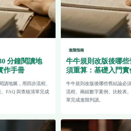
進階指南
30 分鐘閱讀地
牛牛規則改版後哪些
實作手冊
須重算：基礎入門實
分鐘閱讀地圖，用四步流程、
牛牛規則改版後哪些舊結論必
、FAQ 與查核清單完成
流程、兩組數字案例、比較表、F
單完成進階判讀。