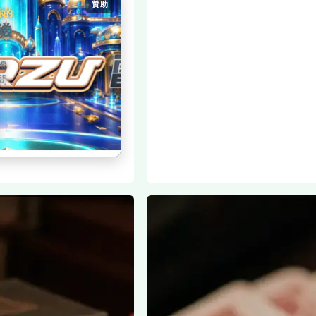
贊助
你的
送
優
問