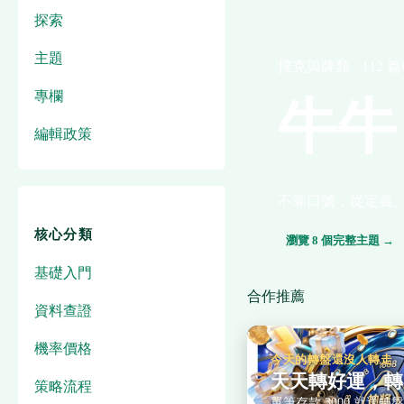
探索
主題
撲克與牌類 · 112 
專欄
牛牛
編輯政策
不靠口號，從定義
核心分類
瀏覽 8 個完整主題 →
基礎入門
合作推薦
資料查證
機率價格
今天的轉盤還沒人轉走
天天轉好運，轉
策略流程
單筆存款 3000 就送轉