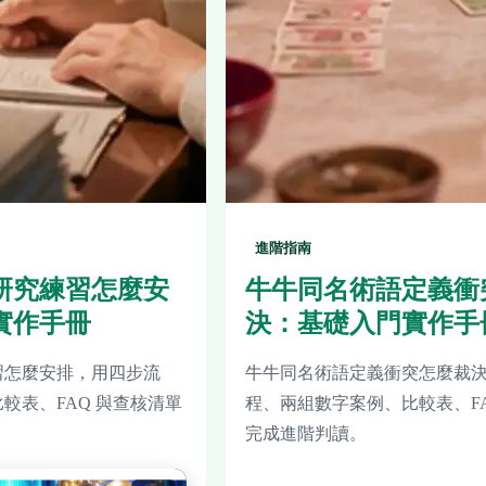
進階指南
研究練習怎麼安
牛牛同名術語定義衝
實作手冊
決：基礎入門實作手
習怎麼安排，用四步流
牛牛同名術語定義衝突怎麼裁
較表、FAQ 與查核清單
程、兩組數字案例、比較表、FA
完成進階判讀。