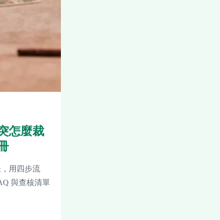
突怎麼裁
冊
決，用四步流
Q 與查核清單