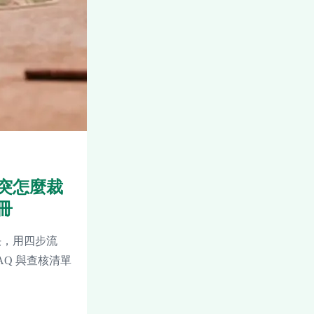
突怎麼裁
冊
決，用四步流
Q 與查核清單