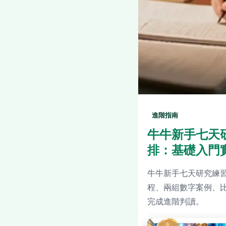
進階指南
牛牛新手七天
排：基礎入門
牛牛新手七天研究練
程、兩組數字案例、比
完成進階判讀。