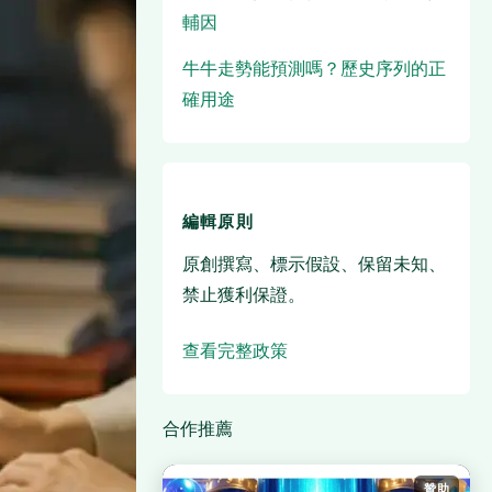
輔因
牛牛走勢能預測嗎？歷史序列的正
確用途
編輯原則
原創撰寫、標示假設、保留未知、
禁止獲利保證。
查看完整政策
合作推薦
贊助