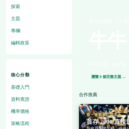
探索
主題
撲克與牌類 · 112 
專欄
牛牛
編輯政策
不靠口號，從定義
核心分類
瀏覽 8 個完整主題 →
基礎入門
合作推薦
資料查證
機率價格
第一筆就多三成本金
首存 2000 直接送
策略流程
新會員限定加碼，碼量