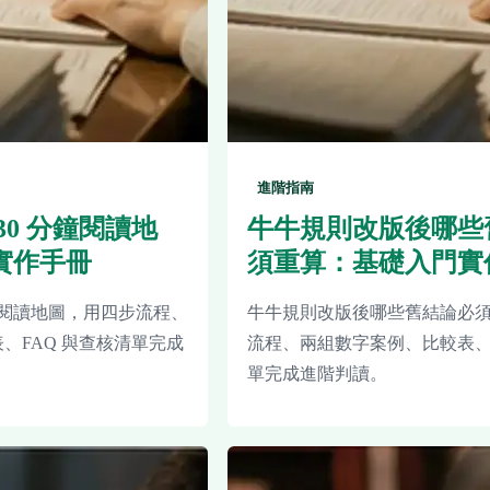
進階指南
30 分鐘閱讀地
牛牛規則改版後哪些
實作手冊
須重算：基礎入門實
分鐘閱讀地圖，用四步流程、
牛牛規則改版後哪些舊結論必
、FAQ 與查核清單完成
流程、兩組數字案例、比較表、F
單完成進階判讀。