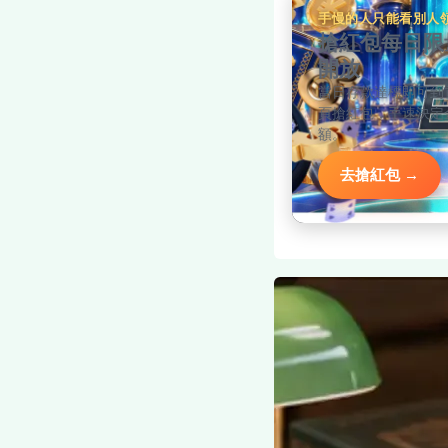
手慢的人只能看別人
搶紅包每日限
開放
當日存款達標即可到
頁搶紅包，手速決定
額。
去搶紅包 →