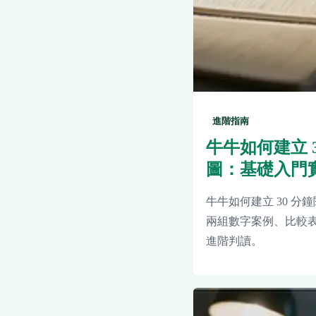
進階指南
牛牛如何建立 
圖：基礎入門
牛牛如何建立 30 
兩組數字案例、比較表
進階判讀。