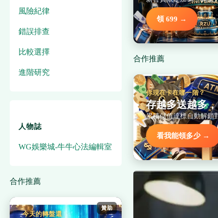
風險紀律
領 699 →
錯誤排查
比較選擇
合作推薦
進階研究
你現在卡在哪一階？
存越多送越多，
累積儲值達標自動解鎖
人物誌
看我能領多少 →
WG娛樂城-牛牛心法編輯室
合作推薦
贊助
今天的轉盤還