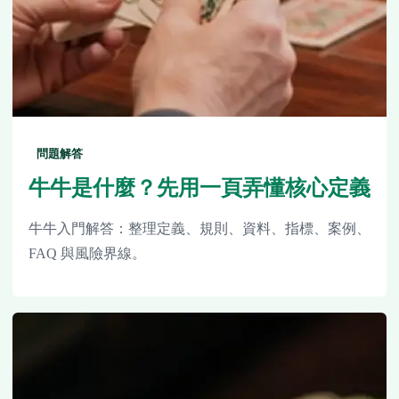
問題解答
牛牛是什麼？先用一頁弄懂核心定義
牛牛入門解答：整理定義、規則、資料、指標、案例、
FAQ 與風險界線。