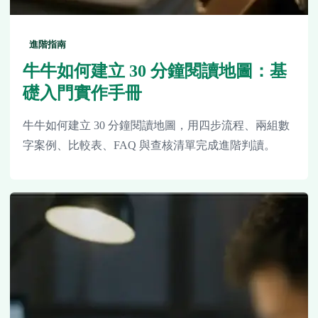
進階指南
牛牛如何建立 30 分鐘閱讀地圖：基
礎入門實作手冊
牛牛如何建立 30 分鐘閱讀地圖，用四步流程、兩組數
字案例、比較表、FAQ 與查核清單完成進階判讀。