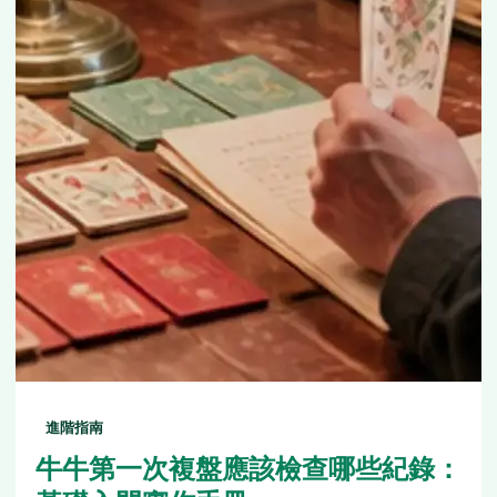
進階指南
牛牛第一次複盤應該檢查哪些紀錄：