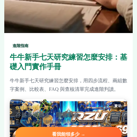
進階指南
牛牛新手七天研究練習怎麼安排：基
礎入門實作手冊
牛牛新手七天研究練習怎麼安排，用四步流程、兩組數
字案例、比較表、FAQ 與查核清單完成進階判讀。
贊助
你現在卡在哪一階？
存越多送越多，階梯彩金
累積儲值達標自動解鎖對應彩金，階梯越高送越狠。
看我能領多少 →