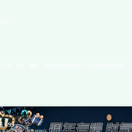
篇研究
、規則、資料、機率、案例與風險界線建立可重現的研究路線。
 699
只要彩金五倍，領完就能玩。