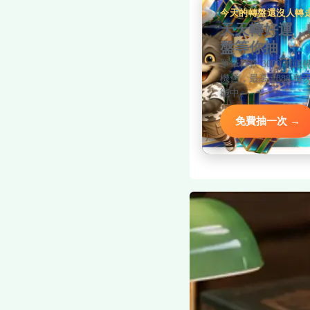
今天的轉盤還沒人轉
天天轉好運，
盤等你抽
單筆存款 3000 就送
機會，最高 2888 每
能中。
免費抽一次 →