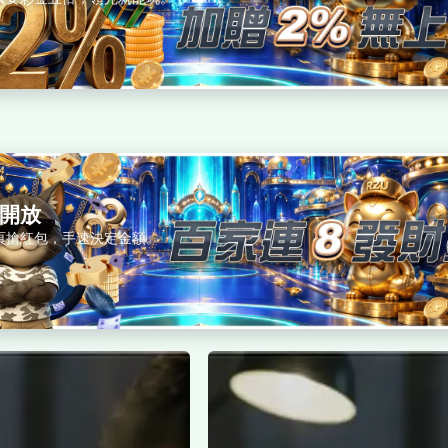
開放
頁搶紅包，手速決定金額。