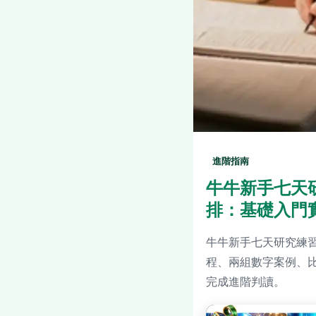
進階指南
牛牛新手七天
排：基礎入門
牛牛新手七天研究練
程、兩組數字案例、比
完成進階判讀。