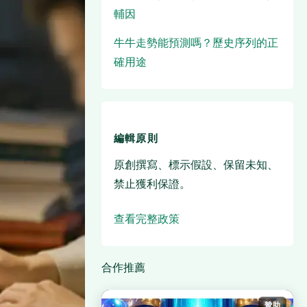
輔因
牛牛走勢能預測嗎？歷史序列的正
確用途
編輯原則
原創撰寫、標示假設、保留未知、
禁止獲利保證。
查看完整政策
合作推薦
贊助