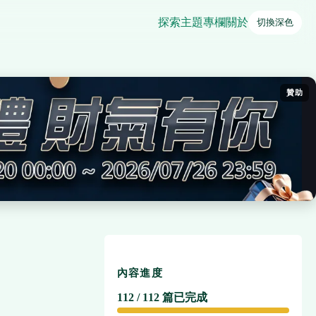
探索
主題
專欄
關於
切換深色
贊助
內容進度
112 / 112 篇已完成