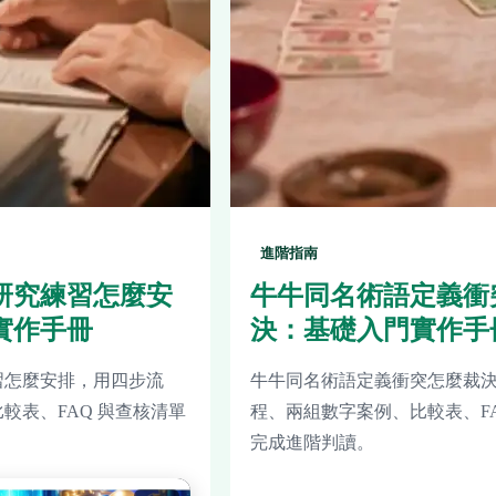
進階指南
研究練習怎麼安
牛牛同名術語定義衝
實作手冊
決：基礎入門實作手
習怎麼安排，用四步流
牛牛同名術語定義衝突怎麼裁
較表、FAQ 與查核清單
程、兩組數字案例、比較表、FA
完成進階判讀。