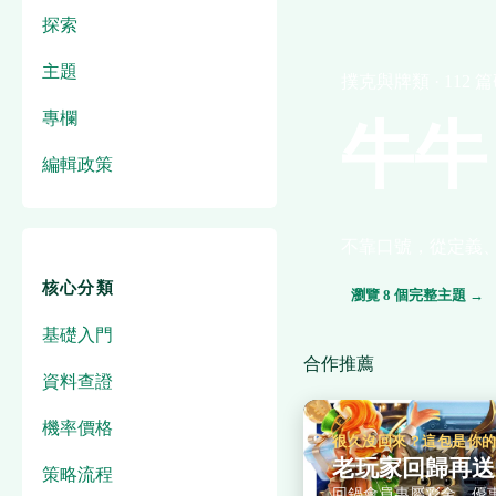
探索
主題
撲克與牌類 · 112 
專欄
牛牛
編輯政策
不靠口號，從定義
核心分類
瀏覽 8 個完整主題 →
基礎入門
合作推薦
資料查證
機率價格
很久沒回來？這包是你
老玩家回歸再送
策略流程
回鍋會員專屬彩金，優