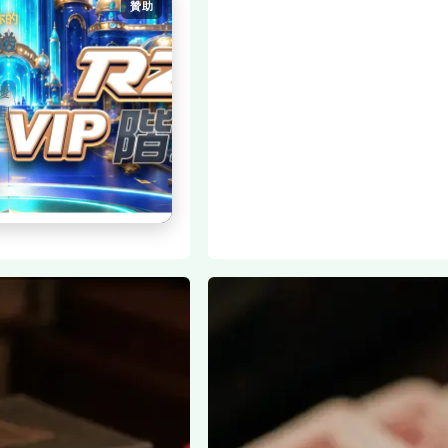
贊助
你的
送
優
問