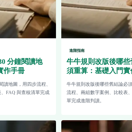
進階指南
30 分鐘閱讀地
牛牛規則改版後哪些
實作手冊
須重算：基礎入門實
分鐘閱讀地圖，用四步流程、
牛牛規則改版後哪些舊結論必
、FAQ 與查核清單完成
流程、兩組數字案例、比較表、F
單完成進階判讀。