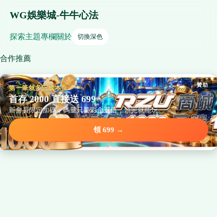
WG娛樂城-牛牛心法
探索
主題
專欄
關於
切換深色
合作推薦
贊助
第一筆就多三成本金
首存 2000 直接送 699
新會員限定加碼，碼量只要彩金五倍，領完就能玩。
領 699 →