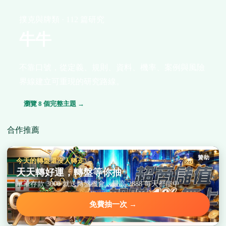
撲克與牌類 · 112 篇研究
牛牛
不靠口號，從定義、規則、資料、機率、案例與風險
界線建立可重現的研究路線。
瀏覽 8 個完整主題 →
合作推薦
贊助
今天的轉盤還沒人轉走
天天轉好運，轉盤等你抽
單筆存款 3000 就送轉盤機會，最高 2888 每天都能中。
免費抽一次 →