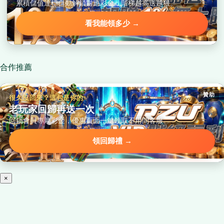
累積儲值達標自動解鎖對應彩金，階梯越高送越狠。
看我能領多少 →
合作推薦
贊助
很久沒回來？這包是你的
老玩家回歸再送一次
回鍋會員專屬彩金，優惠頁面一鍵領取不用問客服。
領回歸禮 →
×