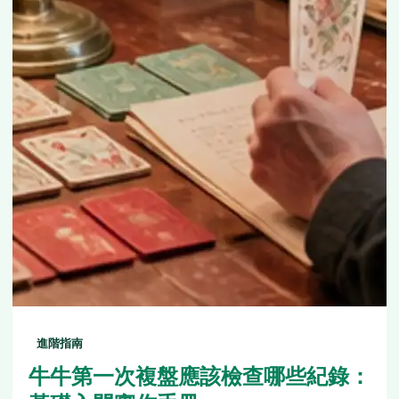
進階指南
牛牛第一次複盤應該檢查哪些紀錄：