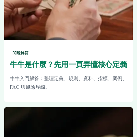
問題解答
牛牛是什麼？先用一頁弄懂核心定義
牛牛入門解答：整理定義、規則、資料、指標、案例、
FAQ 與風險界線。