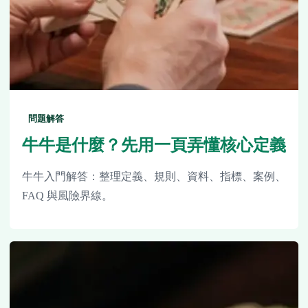
問題解答
牛牛是什麼？先用一頁弄懂核心定義
牛牛入門解答：整理定義、規則、資料、指標、案例、
FAQ 與風險界線。