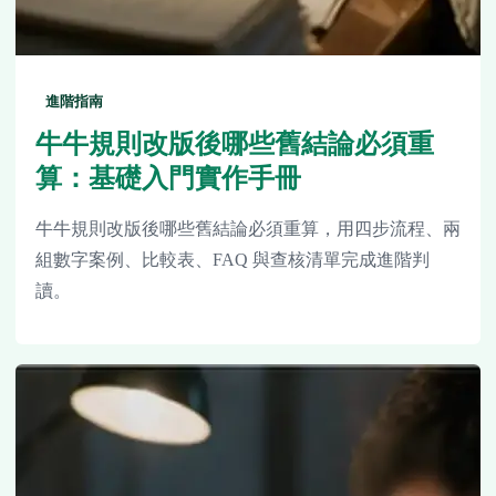
進階指南
牛牛規則改版後哪些舊結論必須重
算：基礎入門實作手冊
牛牛規則改版後哪些舊結論必須重算，用四步流程、兩
組數字案例、比較表、FAQ 與查核清單完成進階判
讀。