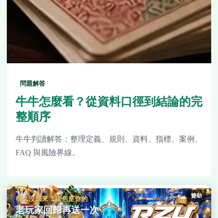
問題解答
牛牛怎麼看？從資料口徑到結論的完
整順序
牛牛判讀解答：整理定義、規則、資料、指標、案例、
FAQ 與風險界線。
贊助
很久沒回來？這包是你的
老玩家回歸再送一次