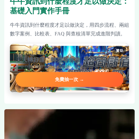
牛牛資訊到什麼程度才足以做決定：
基礎入門實作手冊
牛牛資訊到什麼程度才足以做決定，用四步流程、兩組
數字案例、比較表、FAQ 與查核清單完成進階判讀。
贊助
今天的轉盤還沒人轉走
天天轉好運，轉盤等你抽
單筆存款 3000 就送轉盤機會，最高 2888 每天都能中。
免費抽一次 →