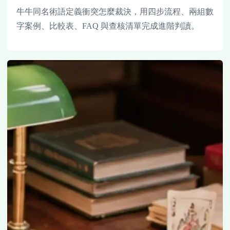
牛牛同名術語定義衝突怎麼裁決，用四步流程、兩組數
字案例、比較表、FAQ 與查核清單完成進階判讀。