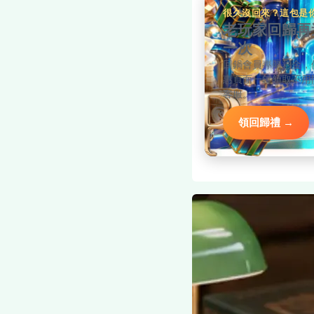
很久沒回來？這包是
老玩家回歸再
一次
回鍋會員專屬彩金，
惠頁面一鍵領取不用
客服。
領回歸禮 →