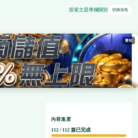
探索
主題
專欄
關於
切換深色
贊助
內容進度
112 / 112 篇已完成