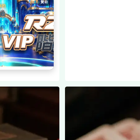
贊助
你的
送
優
問