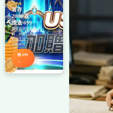
成本金
首存
2000 直
接送 699
新會員限定加
碼，碼量只要
彩金五倍，領
完就能玩。
領 699
→