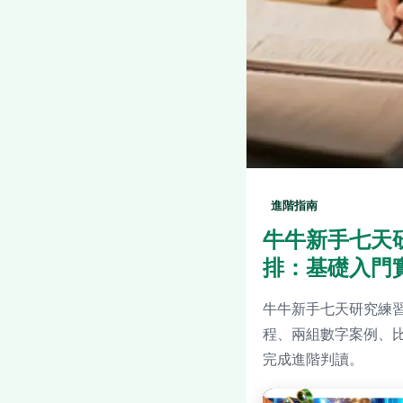
進階指南
牛牛新手七天
排：基礎入門
牛牛新手七天研究練
程、兩組數字案例、比
完成進階判讀。