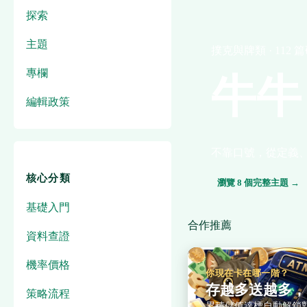
探索
主題
撲克與牌類 · 112 
專欄
牛牛
編輯政策
不靠口號，從定義
核心分類
瀏覽 8 個完整主題 →
基礎入門
合作推薦
資料查證
機率價格
你現在卡在哪一階？
存越多送越多，
策略流程
累積儲值達標自動解鎖