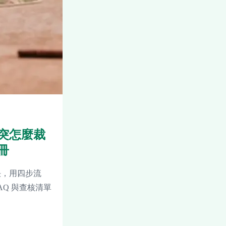
突怎麼裁
冊
決，用四步流
Q 與查核清單