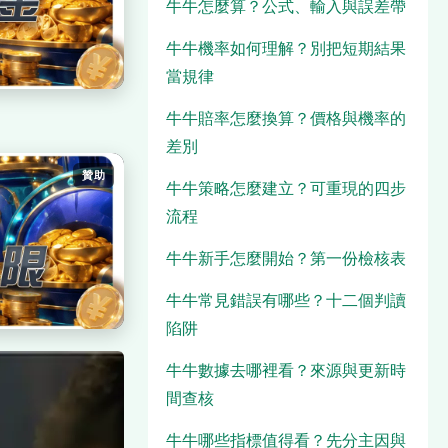
牛牛怎麼算？公式、輸入與誤差帶
牛牛機率如何理解？別把短期結果
當規律
牛牛賠率怎麼換算？價格與機率的
差別
贊助
牛牛策略怎麼建立？可重現的四步
流程
牛牛新手怎麼開始？第一份檢核表
牛牛常見錯誤有哪些？十二個判讀
陷阱
牛牛數據去哪裡看？來源與更新時
間查核
牛牛哪些指標值得看？先分主因與