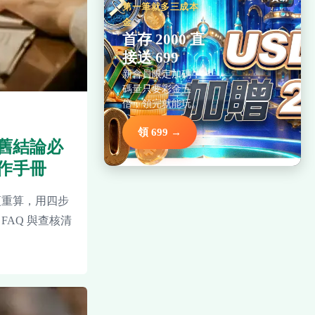
第一筆就多三成本
金
首存 2000 直
接送 699
新會員限定加碼，
碼量只要彩金五
倍，領完就能玩。
領 699 →
舊結論必
作手冊
須重算，用四步
AQ 與查核清