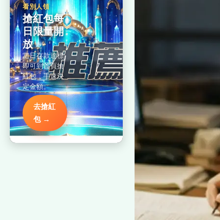
看別人領
搶紅包每
日限量開
放
當日存款達標
即可到首頁搶
紅包，手速決
定金額。
去搶紅
包 →