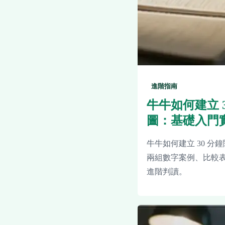
進階指南
牛牛如何建立 
圖：基礎入門
牛牛如何建立 30 
兩組數字案例、比較表
進階判讀。