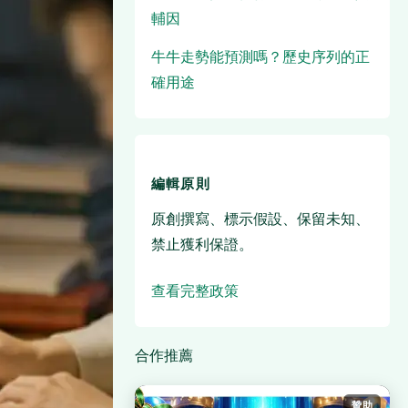
輔因
牛牛走勢能預測嗎？歷史序列的正
確用途
編輯原則
原創撰寫、標示假設、保留未知、
禁止獲利保證。
查看完整政策
合作推薦
贊助