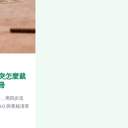
突怎麼裁
冊
決，用四步流
Q 與查核清單