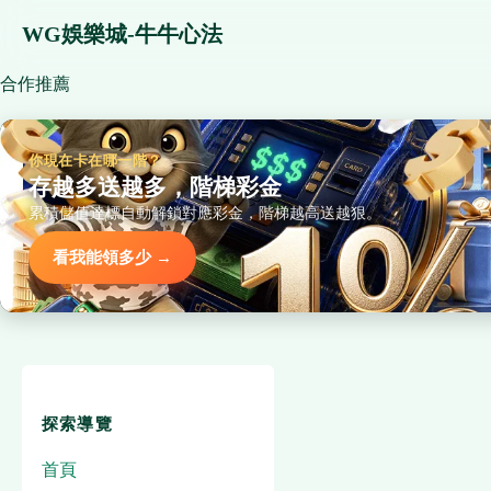
WG娛樂城-牛牛心法
合作推薦
你現在卡在哪一階？
存越多送越多，階梯彩金
累積儲值達標自動解鎖對應彩金，階梯越高送越狠。
看我能領多少 →
探索導覽
首頁