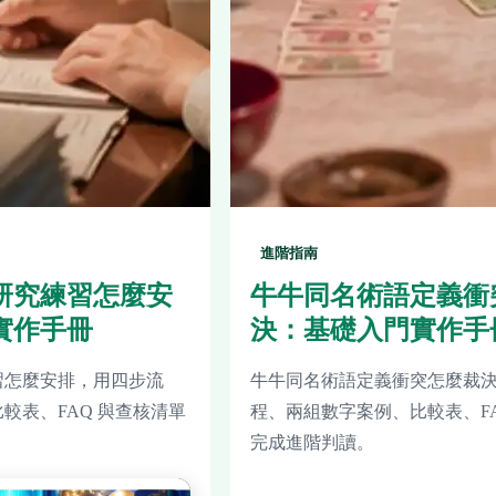
進階指南
研究練習怎麼安
牛牛同名術語定義衝
實作手冊
決：基礎入門實作手
習怎麼安排，用四步流
牛牛同名術語定義衝突怎麼裁
較表、FAQ 與查核清單
程、兩組數字案例、比較表、FA
完成進階判讀。