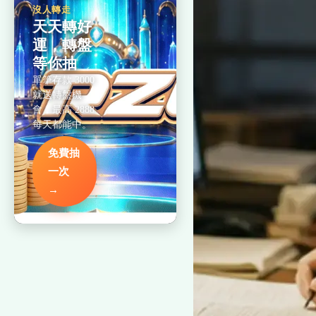
沒人轉走
天天轉好
運，轉盤
等你抽
單筆存款 3000
就送轉盤機
會，最高 2888
每天都能中。
免費抽
一次
→