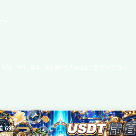
篇研究
、規則、資料、機率、案例與風險界線建立可重現的研究路線。
 699
只要彩金五倍，領完就能玩。