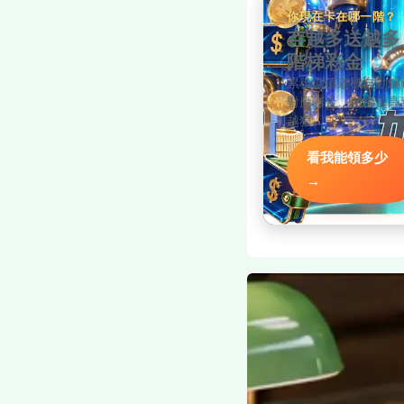
你現在卡在哪一階？
存越多送越多
階梯彩金
累積儲值達標自動解
對應彩金，階梯越高
越狠。
看我能領多少
→