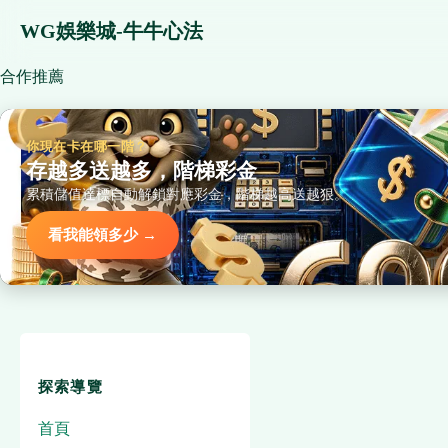
WG娛樂城-牛牛心法
合作推薦
你現在卡在哪一階？
存越多送越多，階梯彩金
累積儲值達標自動解鎖對應彩金，階梯越高送越狠。
看我能領多少 →
探索導覽
首頁