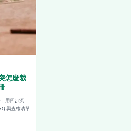
突怎麼裁
冊
決，用四步流
Q 與查核清單