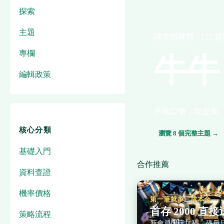
探索
主題
撲克與牌類 · 112 
專欄
牛牛
編輯政策
不靠口號，從定義
核心分類
瀏覽 8 個完整主題 →
基礎入門
合作推薦
資料查證
機率價格
第一筆就多三成本金
首存 2000 直接送
策略流程
新會員限定加碼，碼量