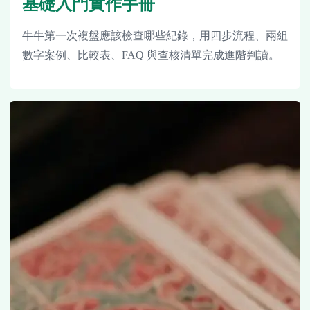
基礎入門實作手冊
牛牛第一次複盤應該檢查哪些紀錄，用四步流程、兩組
數字案例、比較表、FAQ 與查核清單完成進階判讀。