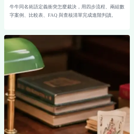
牛牛同名術語定義衝突怎麼裁決，用四步流程、兩組數
字案例、比較表、FAQ 與查核清單完成進階判讀。