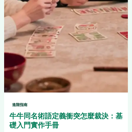
進階指南
牛牛同名術語定義衝突怎麼裁決：基
礎入門實作手冊