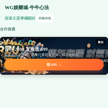
WG娛樂城-牛牛心法
探索
主題
專欄
關於
切換深色
合作推薦
贊助
第一筆就多三成本金
首存 2000 直接送 699
新會員限定加碼，碼量只要彩金五倍，領完就能玩。
領 699 →