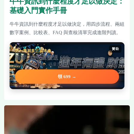
牛牛資訊到什麼程度才足以做決定：
基礎入門實作手冊
牛牛資訊到什麼程度才足以做決定，用四步流程、兩組
數字案例、比較表、FAQ 與查核清單完成進階判讀。
贊助
第一筆就多三成本金
首存 2000 直接送 699
新會員限定加碼，碼量只要彩金五倍，領完就能玩。
領 699 →