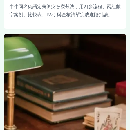
牛牛同名術語定義衝突怎麼裁決，用四步流程、兩組數
字案例、比較表、FAQ 與查核清單完成進階判讀。