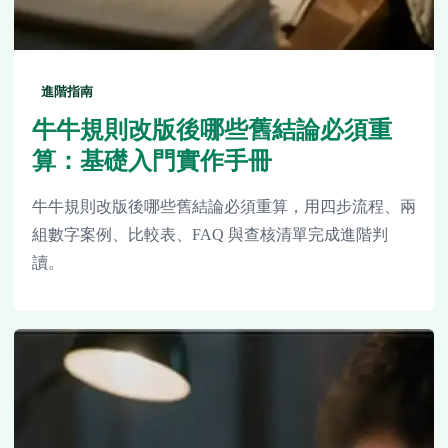
進階指南
牛牛規則改版後哪些舊結論必須重
算：基礎入門實作手冊
牛牛規則改版後哪些舊結論必須重算，用四步流程、兩
組數字案例、比較表、FAQ 與查核清單完成進階判
讀。