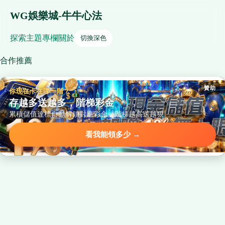
WG娛樂城-牛牛心法
探索
主題
專欄
關於
切換深色
合作推薦
贊助
你現在卡在哪一階？
存越多送越多，階梯彩金
累積儲值達標自動解鎖對應彩金，階梯越高送越狠。
看我能領多少 →