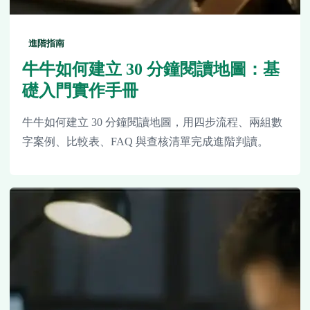
進階指南
牛牛如何建立 30 分鐘閱讀地圖：基
礎入門實作手冊
牛牛如何建立 30 分鐘閱讀地圖，用四步流程、兩組數
字案例、比較表、FAQ 與查核清單完成進階判讀。