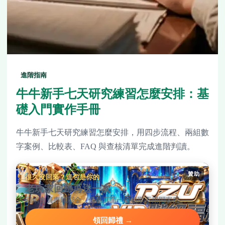
進階指南
牛牛新手七天研究練習怎麼安排：基
礎入門實作手冊
牛牛新手七天研究練習怎麼安排，用四步流程、兩組數
字案例、比較表、FAQ 與查核清單完成進階判讀。
贊助
很久沒回來？這包是你的
老玩家回歸再送一次
回鍋會員專屬彩金，優惠頁面一鍵領取不用問客服。
領回歸禮 →