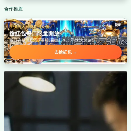
合作推薦
贊助
手慢的人只能看別人領
搶紅包每日限量開放
當日存款達標即可到首頁搶紅包，手速決定金額。
去搶紅包 →