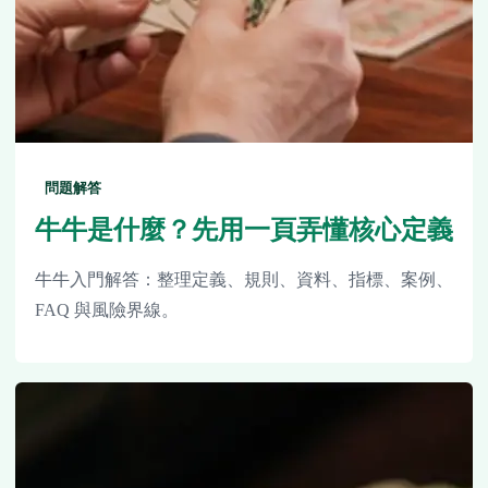
問題解答
牛牛是什麼？先用一頁弄懂核心定義
牛牛入門解答：整理定義、規則、資料、指標、案例、
FAQ 與風險界線。