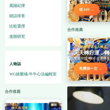
風險紀律
領 699 →
錯誤排查
比較選擇
合作推薦
進階研究
今天的轉盤還沒人轉走
天天轉好運，轉
單筆存款 3000 就送轉
人物誌
免費抽一次 →
WG娛樂城-牛牛心法編輯室
合作推薦
贊助
很久沒回來？