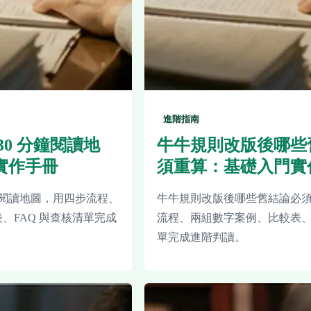
進階指南
30 分鐘閱讀地
牛牛規則改版後哪些
實作手冊
須重算：基礎入門實
分鐘閱讀地圖，用四步流程、
牛牛規則改版後哪些舊結論必
、FAQ 與查核清單完成
流程、兩組數字案例、比較表、F
單完成進階判讀。