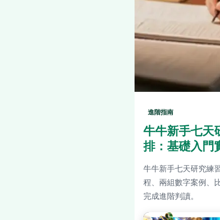
進階指南
牛牛新手七天
排：基礎入門
牛牛新手七天研究練
程、兩組數字案例、比
完成進階判讀。