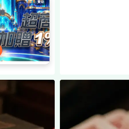
贊助
走
轉
轉盤
天都