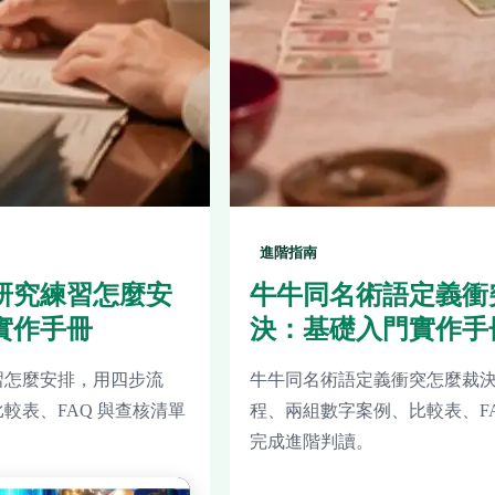
進階指南
研究練習怎麼安
牛牛同名術語定義衝
實作手冊
決：基礎入門實作手
習怎麼安排，用四步流
牛牛同名術語定義衝突怎麼裁
較表、FAQ 與查核清單
程、兩組數字案例、比較表、FA
完成進階判讀。