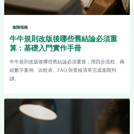
進階指南
牛牛規則改版後哪些舊結論必須重
算：基礎入門實作手冊
牛牛規則改版後哪些舊結論必須重算，用四步流程、兩
組數字案例、比較表、FAQ 與查核清單完成進階判
讀。