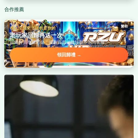
合作推薦
贊助
很久沒回來？這包是你的
老玩家回歸再送一次
回鍋會員專屬彩金，優惠頁面一鍵領取不用問客服。
領回歸禮 →