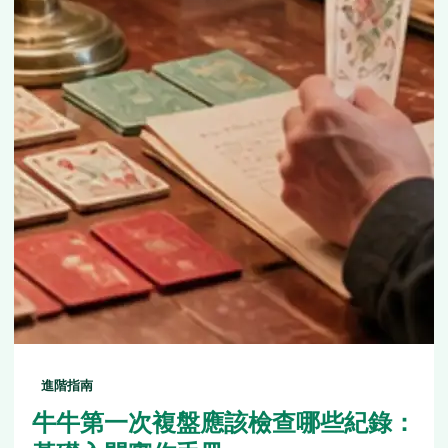
進階指南
牛牛第一次複盤應該檢查哪些紀錄：