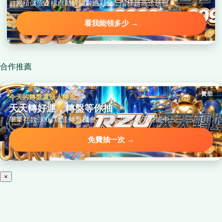
累積儲值達標自動解鎖對應彩金，階梯越高送越狠。
看我能領多少 →
合作推薦
贊助
今天的轉盤還沒人轉走
天天轉好運，轉盤等你抽
單筆存款 3000 就送轉盤機會，最高 2888 每天都能中。
免費抽一次 →
×