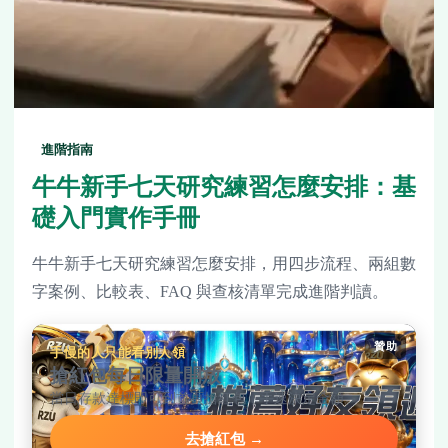
進階指南
牛牛新手七天研究練習怎麼安排：基
礎入門實作手冊
牛牛新手七天研究練習怎麼安排，用四步流程、兩組數
字案例、比較表、FAQ 與查核清單完成進階判讀。
贊助
手慢的人只能看別人領
搶紅包每日限量開放
當日存款達標即可到首頁搶紅包，手速決定金額。
去搶紅包 →