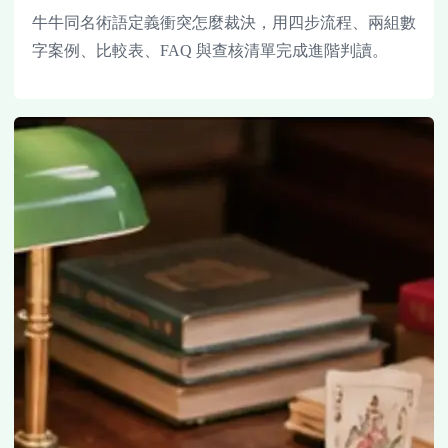
牛牛同名術語定義衝突怎麼裁決，用四步流程、兩組數
字案例、比較表、FAQ 與查核清單完成進階判讀。