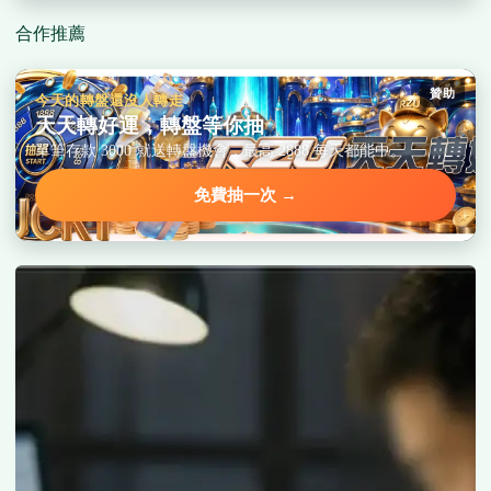
合作推薦
贊助
今天的轉盤還沒人轉走
天天轉好運，轉盤等你抽
單筆存款 3000 就送轉盤機會，最高 2888 每天都能中。
免費抽一次 →