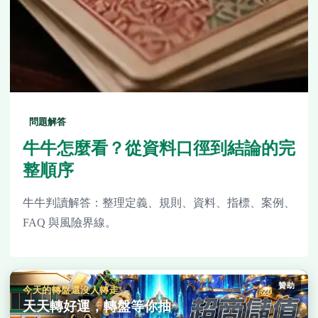
問題解答
牛牛怎麼看？從資料口徑到結論的完
整順序
牛牛判讀解答：整理定義、規則、資料、指標、案例、
FAQ 與風險界線。
贊助
今天的轉盤還沒人轉走
天天轉好運，轉盤等你抽