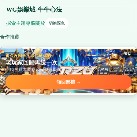
WG娛樂城-牛牛心法
探索
主題
專欄
關於
切換深色
合作推薦
贊助
很久沒回來？這包是你的
老玩家回歸再送一次
回鍋會員專屬彩金，優惠頁面一鍵領取不用問客服。
領回歸禮 →