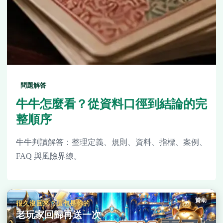
問題解答
牛牛怎麼看？從資料口徑到結論的完
整順序
牛牛判讀解答：整理定義、規則、資料、指標、案例、
FAQ 與風險界線。
贊助
很久沒回來？這包是你的
老玩家回歸再送一次