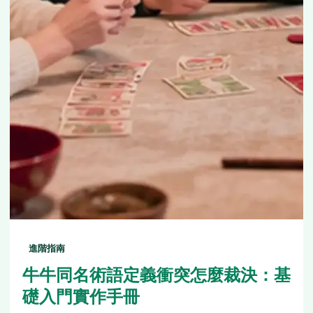
進階指南
牛牛同名術語定義衝突怎麼裁決：基
礎入門實作手冊