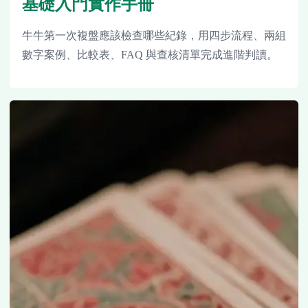
基礎入門實作手冊
牛牛第一次複盤應該檢查哪些紀錄，用四步流程、兩組
數字案例、比較表、FAQ 與查核清單完成進階判讀。