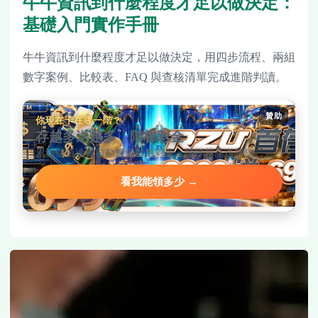
牛牛資訊到什麼程度才足以做決定：
基礎入門實作手冊
牛牛資訊到什麼程度才足以做決定，用四步流程、兩組
數字案例、比較表、FAQ 與查核清單完成進階判讀。
贊助
你現在卡在哪一階？
存越多送越多，階梯彩金
累積儲值達標自動解鎖對應彩金，階梯越高送越狠。
看我能領多少 →