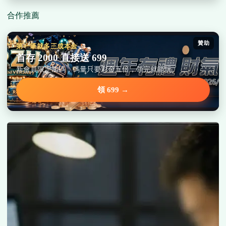
合作推薦
贊助
第一筆就多三成本金
首存 2000 直接送 699
新會員限定加碼，碼量只要彩金五倍，領完就能玩。
領 699 →