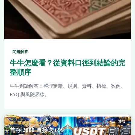
問題解答
牛牛怎麼看？從資料口徑到結論的完
整順序
牛牛判讀解答：整理定義、規則、資料、指標、案例、
FAQ 與風險界線。
贊助
第一筆就多三成本金
首存 2000 直接送 699