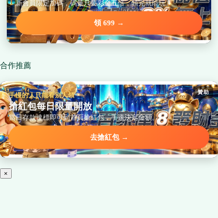
新會員限定加碼，碼量只要彩金五倍，領完就能玩。
領 699 →
合作推薦
贊助
手慢的人只能看別人領
搶紅包每日限量開放
當日存款達標即可到首頁搶紅包，手速決定金額。
去搶紅包 →
×