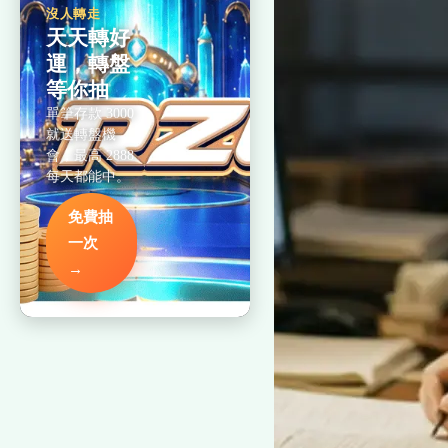
沒人轉走
天天轉好
運，轉盤
等你抽
單筆存款 3000
就送轉盤機
會，最高 2888
每天都能中。
免費抽
一次
→