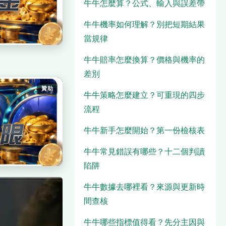
牛牛怎麼算？公式、輸入與誤差帶
牛牛機率如何理解？別把短期結果
當規律
牛牛賠率怎麼換算？價格與機率的
差別
贊助
牛牛策略怎麼建立？可重現的四步
流程
牛牛新手怎麼開始？第一份檢核表
牛牛常見錯誤有哪些？十二個判讀
陷阱
牛牛數據去哪裡看？來源與更新時
間查核
牛牛哪些指標值得看？先分主因與