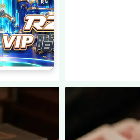
贊助
你的
送
優
問