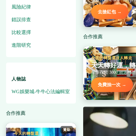
風險紀律
去搶紅包 →
錯誤排查
比較選擇
合作推薦
進階研究
今天的轉盤還沒人轉走
天天轉好運，轉
單筆存款 3000 就送轉
人物誌
免費抽一次 →
WG娛樂城-牛牛心法編輯室
合作推薦
贊助
今天的轉盤還