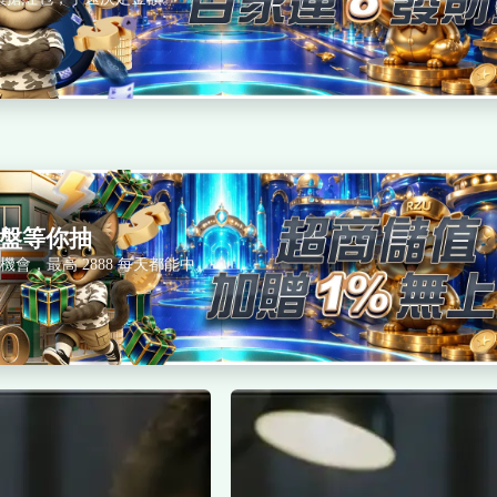
盤等你抽
盤機會，最高 2888 每天都能中。