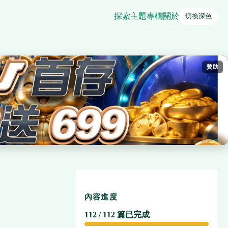
探索
主題
專欄
關於
切換深色
贊助
內容進度
112 / 112 篇已完成