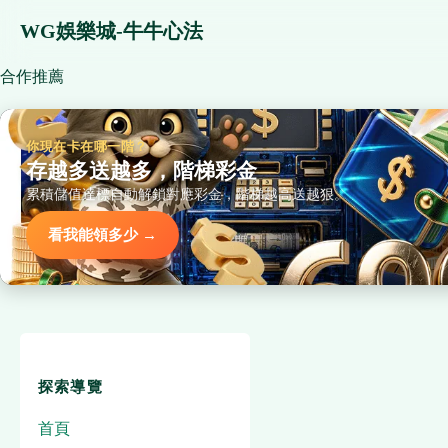
WG娛樂城-牛牛心法
合作推薦
你現在卡在哪一階？
存越多送越多，階梯彩金
累積儲值達標自動解鎖對應彩金，階梯越高送越狠。
看我能領多少 →
探索導覽
首頁