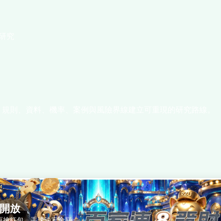
篇研究
、規則、資料、機率、案例與風險界線建立可重現的研究路線。
開放
頁搶紅包，手速決定金額。