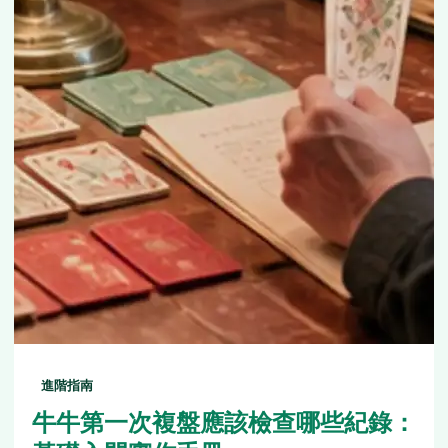
進階指南
牛牛第一次複盤應該檢查哪些紀錄：