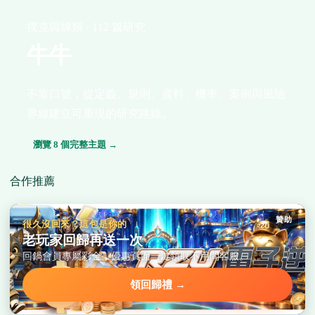
撲克與牌類 · 112 篇研究
牛牛
不靠口號，從定義、規則、資料、機率、案例與風險
界線建立可重現的研究路線。
瀏覽 8 個完整主題 →
合作推薦
贊助
很久沒回來？這包是你的
老玩家回歸再送一次
回鍋會員專屬彩金，優惠頁面一鍵領取不用問客服。
領回歸禮 →