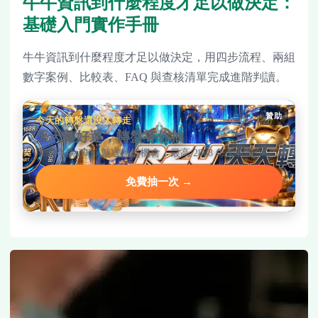
牛牛資訊到什麼程度才足以做決定：
基礎入門實作手冊
牛牛資訊到什麼程度才足以做決定，用四步流程、兩組
數字案例、比較表、FAQ 與查核清單完成進階判讀。
贊助
今天的轉盤還沒人轉走
天天轉好運，轉盤等你抽
單筆存款 3000 就送轉盤機會，最高 2888 每天都能中。
免費抽一次 →