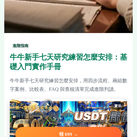
進階指南
牛牛新手七天研究練習怎麼安排：基
礎入門實作手冊
牛牛新手七天研究練習怎麼安排，用四步流程、兩組數
字案例、比較表、FAQ 與查核清單完成進階判讀。
贊助
第一筆就多三成本金
首存 2000 直接送 699
新會員限定加碼，碼量只要彩金五倍，領完就能玩。
領 699 →