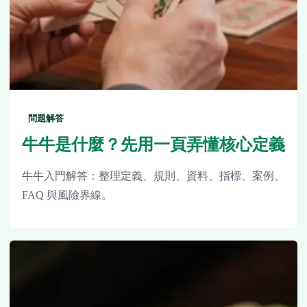
問題解答
牛牛是什麼？先用一頁弄懂核心定義
牛牛入門解答：整理定義、規則、資料、指標、案例、
FAQ 與風險界線。