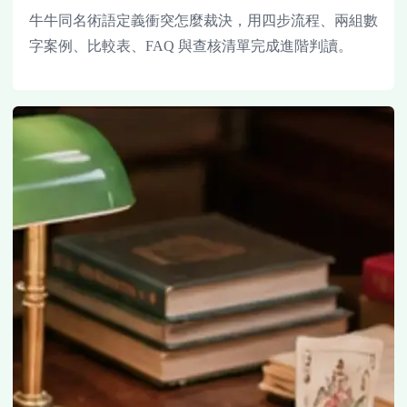
牛牛同名術語定義衝突怎麼裁決，用四步流程、兩組數
字案例、比較表、FAQ 與查核清單完成進階判讀。