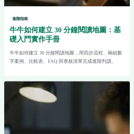
進階指南
牛牛如何建立 30 分鐘閱讀地圖：基
礎入門實作手冊
牛牛如何建立 30 分鐘閱讀地圖，用四步流程、兩組數
字案例、比較表、FAQ 與查核清單完成進階判讀。