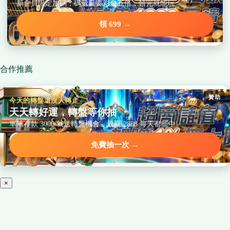
新會員限定加碼，碼量只要彩金五倍，領完就能玩。
領 699 →
合作推薦
贊助
今天的轉盤還沒人轉走
天天轉好運，轉盤等你抽
單筆存款 3000 就送轉盤機會，最高 2888 每天都能中。
免費抽一次 →
×