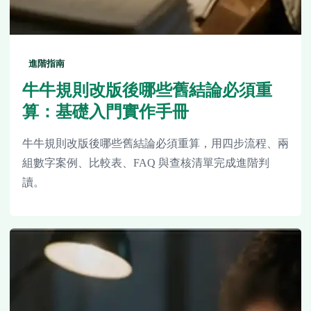
進階指南
牛牛規則改版後哪些舊結論必須重
算：基礎入門實作手冊
牛牛規則改版後哪些舊結論必須重算，用四步流程、兩
組數字案例、比較表、FAQ 與查核清單完成進階判
讀。