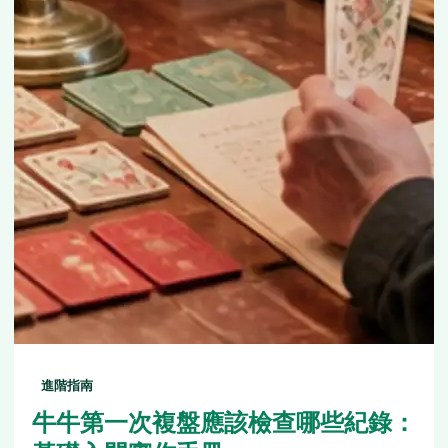
進階指南
牛牛第一次複盤應該檢查哪些紀錄：