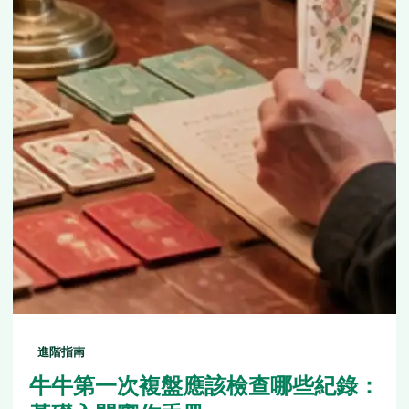
進階指南
牛牛第一次複盤應該檢查哪些紀錄：