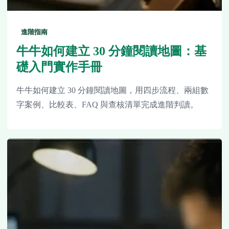
進階指南
牛牛如何建立 30 分鐘閱讀地圖：基
礎入門實作手冊
牛牛如何建立 30 分鐘閱讀地圖，用四步流程、兩組數
字案例、比較表、FAQ 與查核清單完成進階判讀。