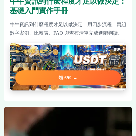
牛牛資訊到什麼程度才足以做決定：
基礎入門實作手冊
牛牛資訊到什麼程度才足以做決定，用四步流程、兩組
數字案例、比較表、FAQ 與查核清單完成進階判讀。
贊助
第一筆就多三成本金
首存 2000 直接送 699
新會員限定加碼，碼量只要彩金五倍，領完就能玩。
領 699 →