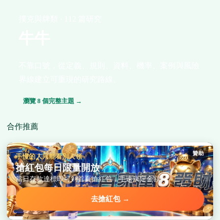
撲克與牌類 · 112 篇研究
牛牛
不靠口號，從定義、規則、資料、機率、案例與風險
界線建立可重現的研究路線。
瀏覽 8 個完整主題 →
合作推薦
贊助
手慢的人只能看別人領
搶紅包每日限量開放
當日存款達標即可到首頁搶紅包，手速決定金額。
去搶紅包 →