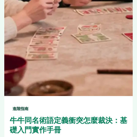
進階指南
牛牛同名術語定義衝突怎麼裁決：基
礎入門實作手冊