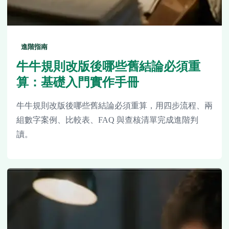
進階指南
牛牛規則改版後哪些舊結論必須重
算：基礎入門實作手冊
牛牛規則改版後哪些舊結論必須重算，用四步流程、兩
組數字案例、比較表、FAQ 與查核清單完成進階判
讀。