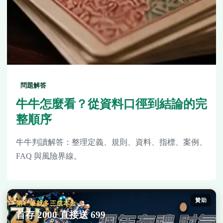
問題解答
牛牛怎麼看？從資料口徑到結論的完
整順序
牛牛判讀解答：整理定義、規則、資料、指標、案例、
FAQ 與風險界線。
贊助
第一筆就多三成本金
首存 2000 直接送 699