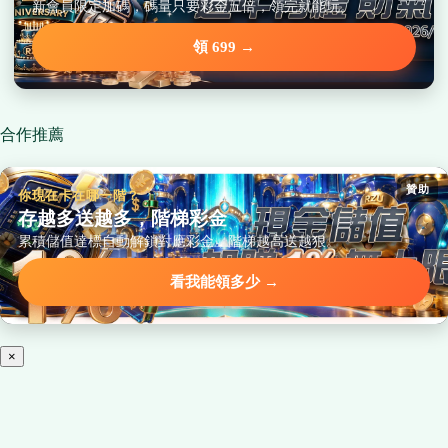
新會員限定加碼，碼量只要彩金五倍，領完就能玩。
領 699 →
合作推薦
贊助
你現在卡在哪一階？
存越多送越多，階梯彩金
累積儲值達標自動解鎖對應彩金，階梯越高送越狠。
看我能領多少 →
×